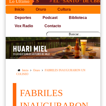
EL "SANTO" DE CBBA, DERROT
Lo Último
Inicio
Oruro
Cultura
Deportes
Podcast
Biblioteca
Vox Radio
Contacto
Inicio
Oruro
FABRILES INAUGURARON UN
COLISEO
FABRILES
INAUGURARON