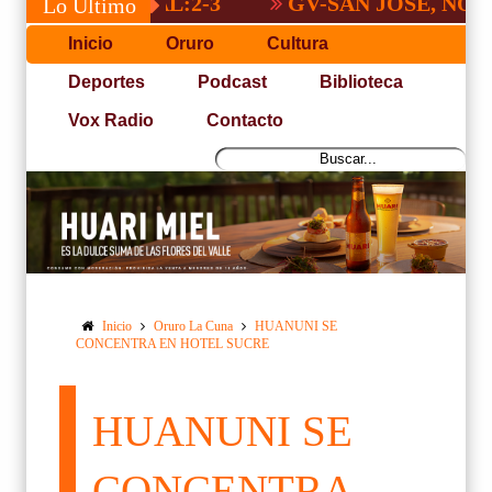
GV-SAN JOSÉ, NO PUDO C
Lo Último
Inicio
Oruro
Cultura
Deportes
Podcast
Biblioteca
Vox Radio
Contacto
Inicio
Oruro La Cuna
HUANUNI SE
CONCENTRA EN HOTEL SUCRE
HUANUNI SE
CONCENTRA