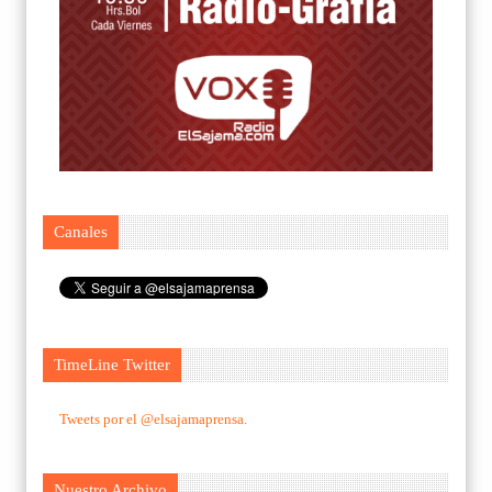
Canales
TimeLine Twitter
Tweets por el @elsajamaprensa.
Nuestro Archivo