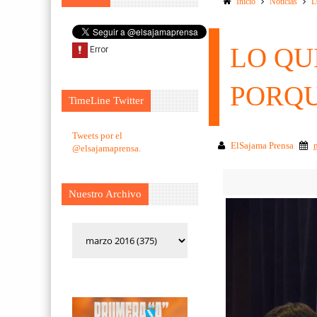
Inicio
Noticias
L
LO QU
PORQU
TimeLine Twitter
Tweets por el
ElSajama Prensa
@elsajamaprensa.
Nuestro Archivo