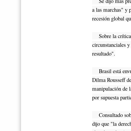
Se dijo más preo
a las marchas" y 
recesión global qu
Sobre la crítica 
circunstanciales 
resultado".
Brasil está envue
Dilma Rousseff de 
manipulación de la
por supuesta parti
Consultado sobre 
dijo que "la derec