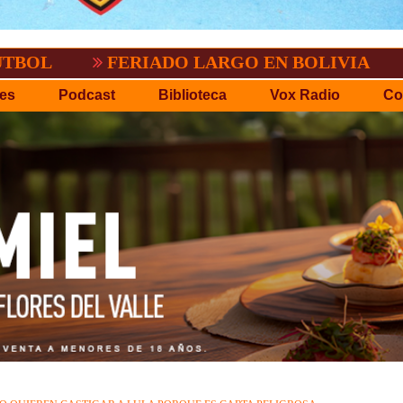
FERIADO LARGO EN BOLIVIA
SACRIFI
es
Podcast
Biblioteca
Vox Radio
Co