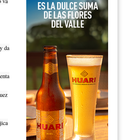
o va
 y da
enta
juez
jica