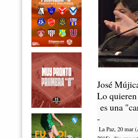
José Mújic
Lo quieren 
es una "car
-
La Paz, 20 mar (A