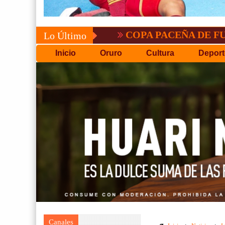
COPA PACEÑA DE FUTBOL
Lo Último
Inicio
Oruro
Cultura
Deport
Canales