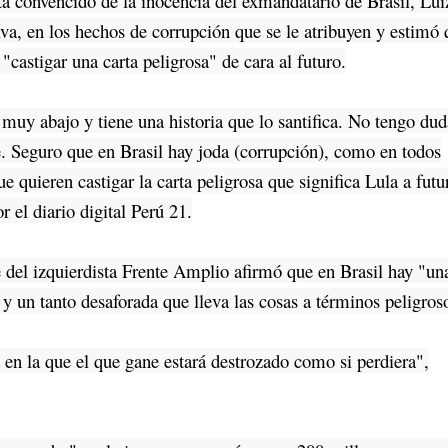
tá convencido de la inocencia del exmandatario de Brasil, Lui
va, en los hechos de corrupción que se le atribuyen y estimó 
 "castigar una carta peligrosa" de cara al futuro.
y abajo y tiene una historia que lo santifica. No tengo dud
e. Seguro que en Brasil hay joda (corrupción), como en todos
ue quieren castigar la carta peligrosa que significa Lula a futu
r el diario digital Perú 21.
el izquierdista Frente Amplio afirmó que en Brasil hay "un
y un tanto desaforada que lleva las cosas a términos peligros
n la que el que gane estará destrozado como si perdiera",