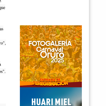
z
que
as
ro",
a
os".