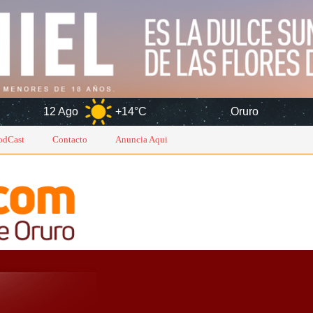
+14°C
Oruro
6 Ago
odCast
Contacto
Anuncia Aqui