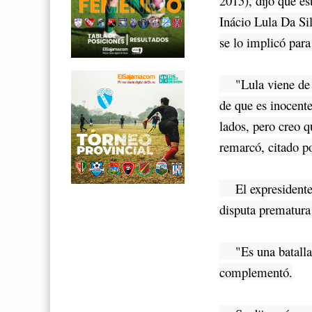
2015), dijo que es
Inácio Lula Da Sil
se lo implicó para
"Lula viene de mu
de que es inocent
lados, pero creo q
remarcó, citado po
El expresidente d
disputa prematura 
"Es una batalla e
complementó.