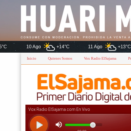
go
+14°C
11 Ago
+13°C
12 Ago
Inicio
Quienes Somos
Vox Radio ElSajama
P