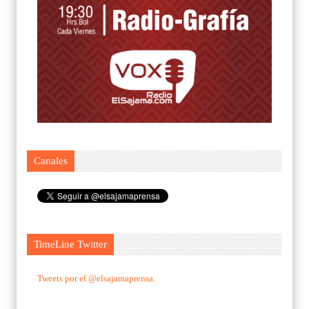
Canales
TimeLine Twitter
Tweets por el @elsajamaprensa.