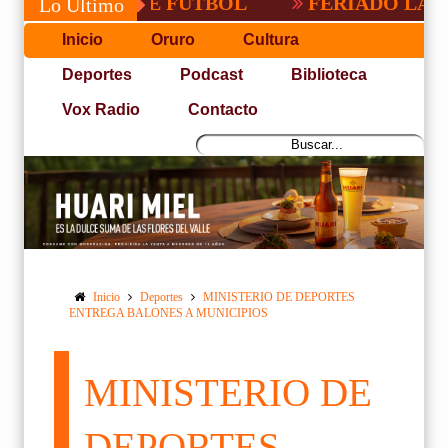
ACEÑA DE FUTBOL
FERIADO LARGO EN 
Lo Último
Inicio
Oruro
Cultura
Deportes
Podcast
Biblioteca
Vox Radio
Contacto
Inicio
Deportes
MINISTERIO DE DEPORTES
ENTREGA BALONES A MUNICIPIOS
MINISTERIO DE
DEPORTES