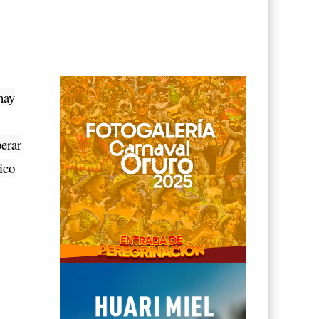
hay
perar
ico