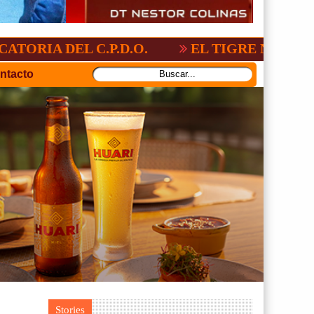
L C.P.D.O.
EL TIGRE NO PERDONO A N
ntacto
Stories