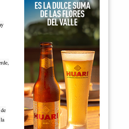
ay
erde,
 de
 la