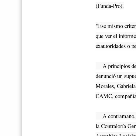
(Funda-Pro).
"Ese mismo criter
que ver el informe
exautoridades o pe
A principios de fe
denunció un supues
Morales, Gabriela
CAMC, compañía q
A contramano, el 
la Contraloría Gen
Asamblea Legislat