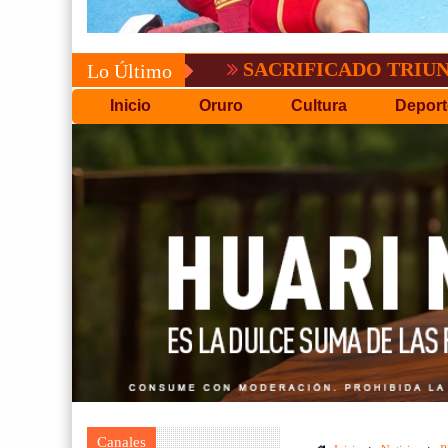
SACRIFICADO TRIUNFO DE BO
Lo Último
Inicio
Oruro
Cultura
Deport
Canales