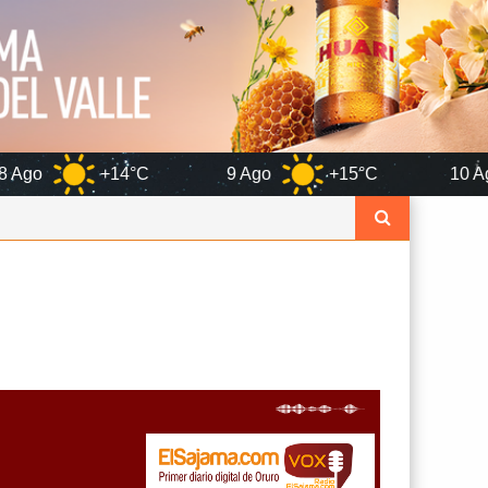
4°C
9 Ago
+15°C
10 Ago
+14°