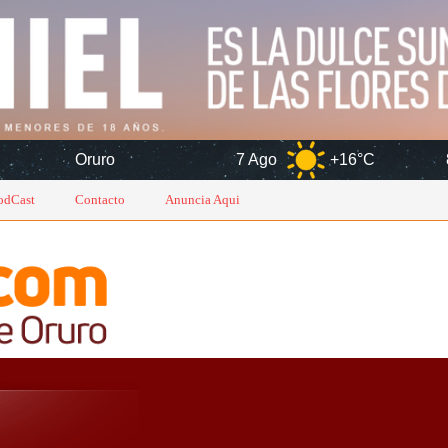
o
7 Ago
+16°C
8 Ago
+1
odCast
Contacto
Anuncia Aqui