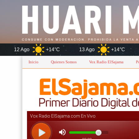
+14°C
13 Ago
+14°C
Orur
Inicio
Quienes Somos
Vox Radio ElSajama
P