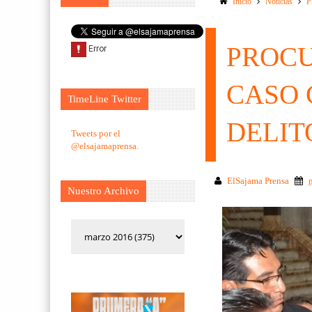
Inicio
Noticias
P
PROCU
CASO 
TimeLine Twitter
DELIT
Tweets por el
@elsajamaprensa.
ElSajama Prensa
Nuestro Archivo