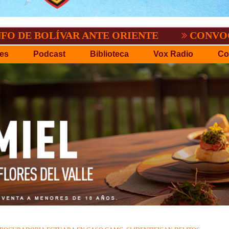
LÍVAR ANTE ORIENTE
CONVOCATORIA DE
es
Podcast
Biblioteca
Vox Radio
Co