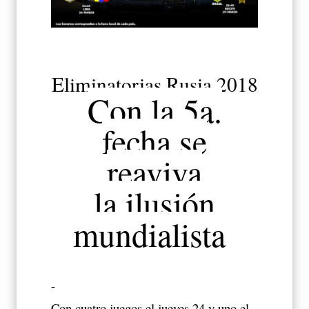
Eliminatorias Rusia 2018
Con la 5a.
fecha se
reaviva
la ilusión
mundialista
-
Con cuatro juegos el jueves 24 y uno el