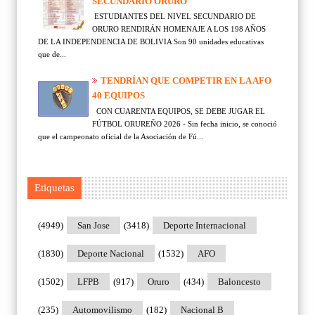
SECUNDARIO ORURO
ESTUDIANTES DEL NIVEL SECUNDARIO DE
ORURO RENDIRÁN HOMENAJE A LOS 198 AÑOS
DE LA INDEPENDENCIA DE BOLIVIA Son 90 unidades educativas
que de...
TENDRÍAN QUE COMPETIR EN LA AFO
40 EQUIPOS
CON CUARENTA EQUIPOS, SE DEBE JUGAR EL
FÚTBOL ORUREÑO 2026 - Sin fecha inicio, se conoció
que el campeonato oficial de la Asociación de Fú...
Etiquetas
(4949)
San Jose
(3418)
Deporte Internacional
(1830)
Deporte Nacional
(1532)
AFO
(1502)
LFPB
(917)
Oruro
(434)
Baloncesto
(235)
Automovilismo
(182)
Nacional B