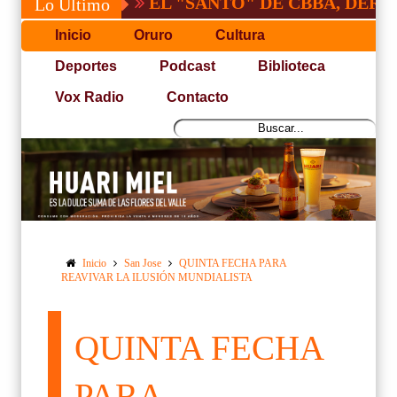
EL "SANTO" DE CBBA, DERROTA A N
Lo Último
Inicio
Oruro
Cultura
Deportes
Podcast
Biblioteca
Vox Radio
Contacto
Inicio
San Jose
QUINTA FECHA PARA
REAVIVAR LA ILUSIÓN MUNDIALISTA
QUINTA FECHA
PARA