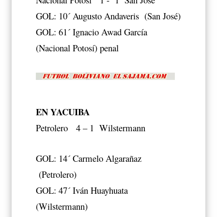
GOL: 10´ Augusto Andaveris (San José)
GOL: 61´ Ignacio Awad García
(Nacional Potosí) penal
EN YACUIBA
Petrolero 4 – 1 Wilstermann
GOL: 14´ Carmelo Algarañaz
(Petrolero)
GOL: 47´ Iván Huayhuata
(Wilstermann)