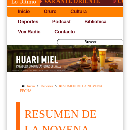
DE BOLÍVAR ANTE ORIENTE
CONVOCATOR
Lo Último
Inicio
Oruro
Cultura
Deportes
Podcast
Biblioteca
Vox Radio
Contacto
Inicio
Deportes
RESUMEN DE LA NOVENA
FECHA
RESUMEN DE
LA NOVENA