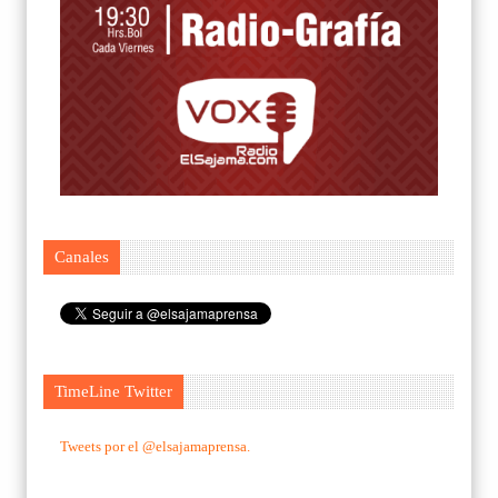
Canales
TimeLine Twitter
Tweets por el @elsajamaprensa.