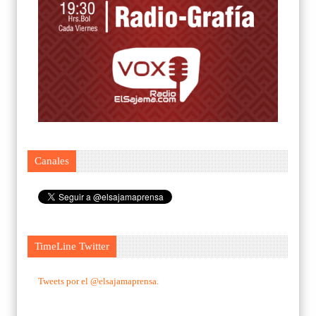
Canales
TimeLine Twitter
Tweets por el @elsajamaprensa.