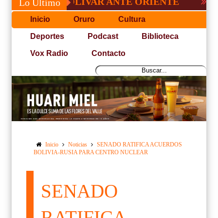
O DE BOLÍVAR ANTE ORIENTE
CONVOCA
Lo Último
Inicio
Oruro
Cultura
Deportes
Podcast
Biblioteca
Vox Radio
Contacto
Inicio
Noticias
SENADO RATIFICA ACUERDOS
BOLIVIA-RUSIA PARA CENTRO NUCLEAR
SENADO
RATIFICA