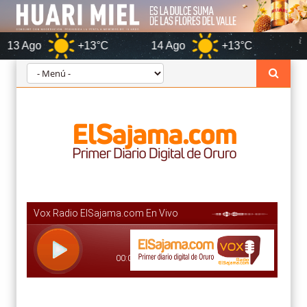
+13°C
14 Ago
+13°C
Orur