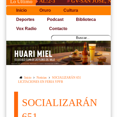
 NACIONAL:2-3
GV-SAN JOSÉ, NO PUDO
Lo Último
Inicio
Oruro
Cultura
Deportes
Podcast
Biblioteca
Vox Radio
Contacto
Inicio
Noticias
SOCIALIZARÁN 651
LICITACIONES EN FERIA YPFB
SOCIALIZARÁN
651