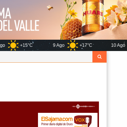
C
9 Ago
+17°C
10 Ago
+13°C