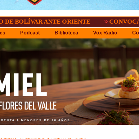
ÍVAR ANTE ORIENTE
CONVOCATORIA DEL
es
Podcast
Biblioteca
Vox Radio
Co