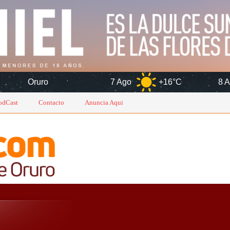
7 Ago
+16°C
8 Ago
+15°
odCast
Contacto
Anuncia Aqui