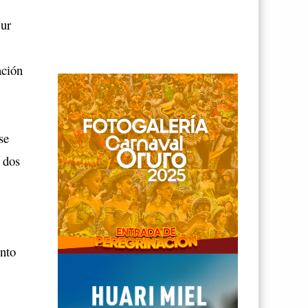
Sur
ación
se
 dos
unto