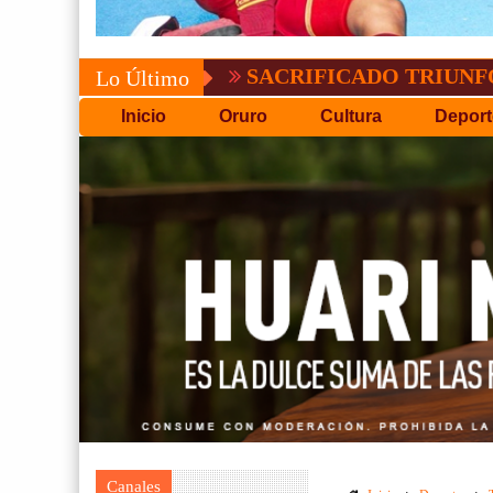
SACRIFICADO TRIUNFO DE BOL
Lo Último
Inicio
Oruro
Cultura
Deport
Canales