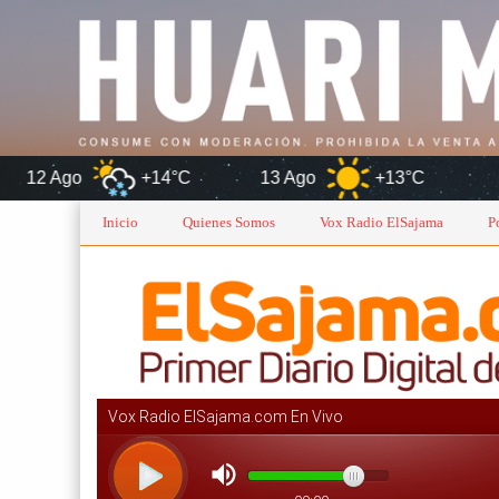
+14°C
13 Ago
+13°C
Oruro
Inicio
Quienes Somos
Vox Radio ElSajama
P