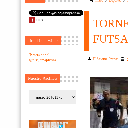
Inicio
Deportes
TORNE
FUTSA
TimeLine Twitter
Tweets por el
ElSajama Prensa
@elsajamaprensa.
Nuestro Archivo