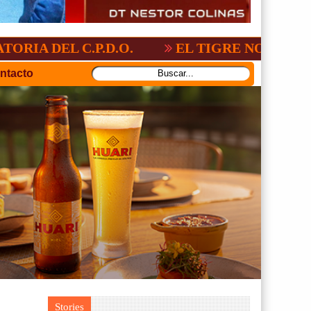
 C.P.D.O.
EL TIGRE NO PERDONO A NA
ntacto
Stories