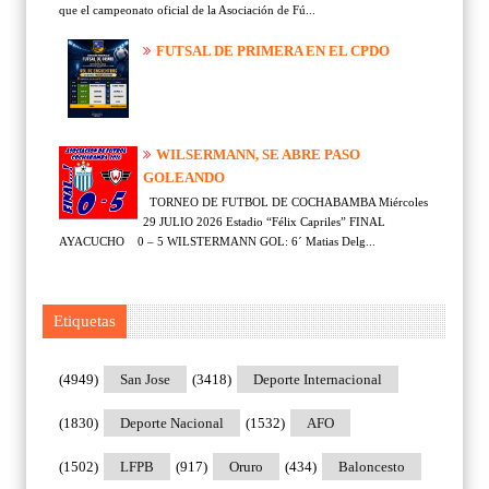
que el campeonato oficial de la Asociación de Fú...
FUTSAL DE PRIMERA EN EL CPDO
WILSERMANN, SE ABRE PASO
GOLEANDO
TORNEO DE FUTBOL DE COCHABAMBA Miércoles
29 JULIO 2026 Estadio “Félix Capriles” FINAL
AYACUCHO 0 – 5 WILSTERMANN GOL: 6´ Matias Delg...
Etiquetas
(4949)
San Jose
(3418)
Deporte Internacional
(1830)
Deporte Nacional
(1532)
AFO
(1502)
LFPB
(917)
Oruro
(434)
Baloncesto