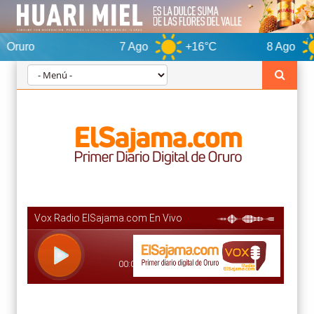
7 Ago
+16°C
8 Ago
+15°C