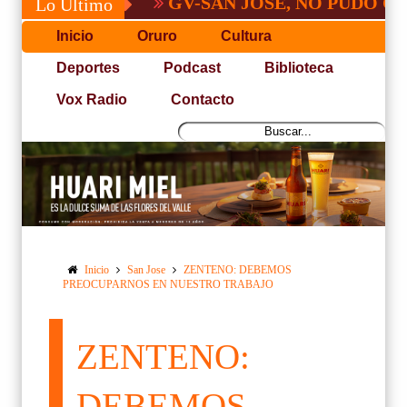
GV-SAN JOSÉ, NO PUDO CON SAN
Lo Último
Inicio
Oruro
Cultura
Deportes
Podcast
Biblioteca
Vox Radio
Contacto
Inicio
San Jose
ZENTENO: DEBEMOS
PREOCUPARNOS EN NUESTRO TRABAJO
ZENTENO:
DEBEMOS