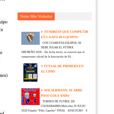
Notas Más Visitadas
uipo
ra
TENDRÍAN QUE COMPETIR
EN LA AFO 40 EQUIPOS
CON CUARENTA EQUIPOS, SE
DEBE JUGAR EL FÚTBOL
de
ORUREÑO 2026 - Sin fecha inicio, se conoció que el
campeonato oficial de la Asociación de Fú...
FUTSAL DE PRIMERA EN
EL CPDO
nos)
WILSERMANN, SE ABRE
PASO GOLEANDO
TORNEO DE FUTBOL DE
COCHABAMBA Miércoles 29 JULIO
2026 Estadio “Félix Capriles” FINAL AYACUCHO 0
ol,