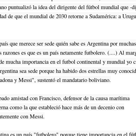
no puntualizó la idea del dirigente del fútbol mundial que -di
lidad de que el mundial de 2030 retorne a Sudamérica: a Urug
aís que merece ser sede quién sabe es Argentina por mucha
s razones es que es un país netamente futbolero. (....) Al mar
 de mucha importancia en el futbol continental y mundial yo c
gentina sea sede porque ha habido dos estrellas muy conoci
dona y Messi", sustentó el mandatario boliviano.
do amistad con Francisco, defensor de la causa marítima
aterna como la que estableció hace más de un decenio con
ntemente con Messi.
a es un país "futbolero" porque tiene importancia en el fút