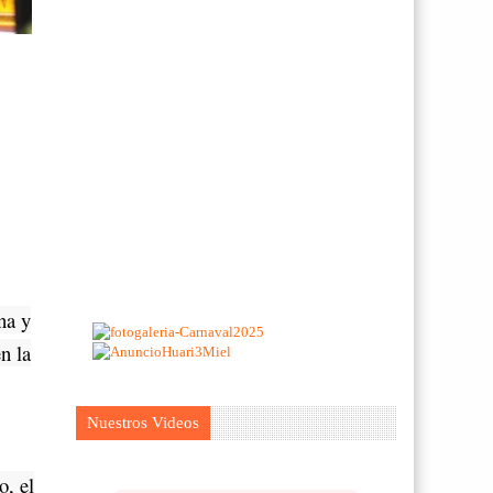
na y
n la
Nuestros Videos
o, el