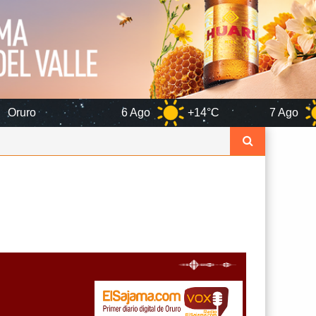
6 Ago
+14°C
7 Ago
+16°