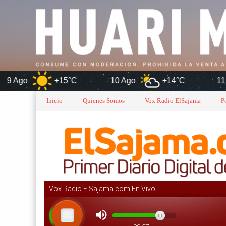
+15°C
10 Ago
+14°C
11 Ago
Inicio
Quienes Somos
Vox Radio ElSajama
P