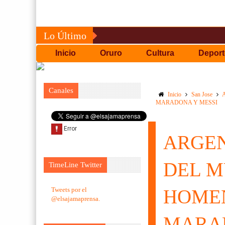
Lo Último
Inicio
Oruro
Cultura
Deport
Canales
Inicio
San Jose
MARADONA Y MESSI
ARGEN
DEL M
TimeLine Twitter
Tweets por el
HOMEN
@elsajamaprensa.
MARAD