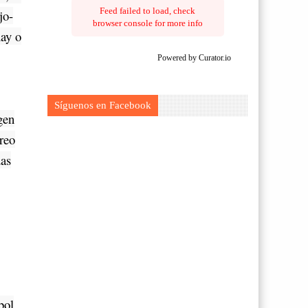
Feed failed to load, check
jo-
browser console for more info
uay o
Powered by Curator.io
s
Síguenos en Facebook
gen
reo
das
bol