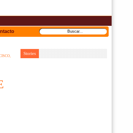
ntacto
Stories
CISCO,
E