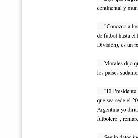
continental y mun
"Conozco a los ex
de fútbol hasta e
División), es un p
Morales dijo que 
los países sudame
"El Presidente d
que sea sede el 2
Argentina yo dirí
futbolero", remar
Según datos insti