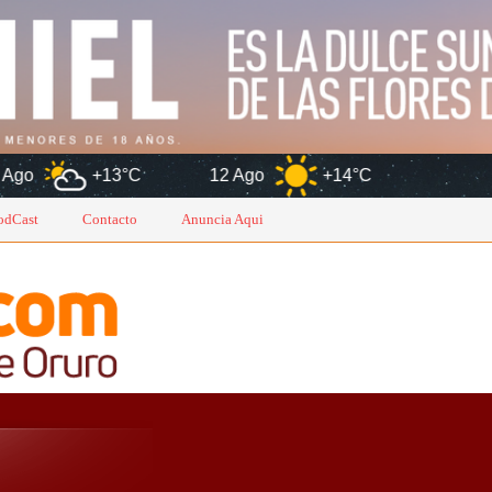
+13°C
12 Ago
+14°C
Oruro
odCast
Contacto
Anuncia Aqui