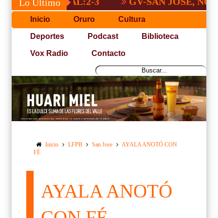
NACIONAL:2-3
GV-SAN JOSÉ, NO PUDO 
Lo Último
Inicio
Oruro
Cultura
Deportes
Podcast
Biblioteca
Vox Radio
Contacto
Inicio
LFPB
San Jose
AYALA ANOTÓ CON
FÉ
AYALA ANOTÓ
CON FÉ