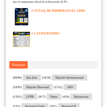
que el campeonato oficial de la Asociación de Fú...
FUTSAL DE PRIMERA EN EL CPDO
LAS POSICIONES
Etiquetas
(4949)
San Jose
(3418)
Deporte Internacional
(1830)
Deporte Nacional
(1532)
AFO
(1502)
LFPB
(917)
Oruro
(434)
Baloncesto
(235)
Automovilismo
(182)
Nacional B