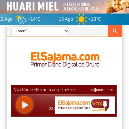
+14°C
13 Ago
+13°C
Oruro