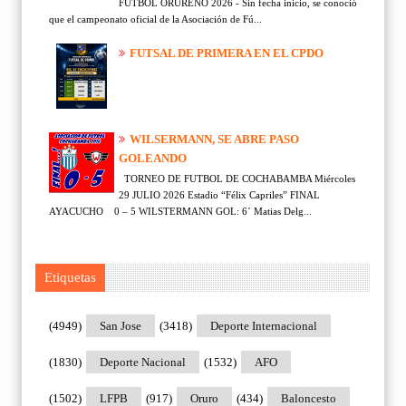
FÚTBOL ORUREÑO 2026 - Sin fecha inicio, se conoció
que el campeonato oficial de la Asociación de Fú...
FUTSAL DE PRIMERA EN EL CPDO
WILSERMANN, SE ABRE PASO
GOLEANDO
TORNEO DE FUTBOL DE COCHABAMBA Miércoles
29 JULIO 2026 Estadio “Félix Capriles” FINAL
AYACUCHO 0 – 5 WILSTERMANN GOL: 6´ Matias Delg...
Etiquetas
(4949)
San Jose
(3418)
Deporte Internacional
(1830)
Deporte Nacional
(1532)
AFO
(1502)
LFPB
(917)
Oruro
(434)
Baloncesto