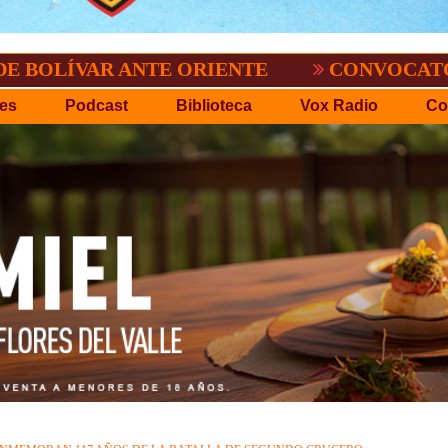
.P.D.O.
EL TIGRE NO PERDONO A NACI
es
Podcast
Biblioteca
Vox Radio
Co