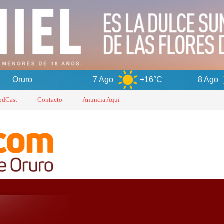
7 Ago
+16°C
8 Ago
+15°C
odCast
Contacto
Anuncia Aqui