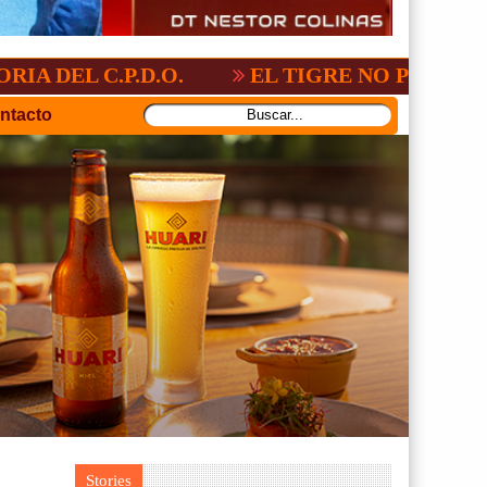
ONAL:2-3
GV-SAN JOSÉ, NO PUDO CON 
ntacto
Stories