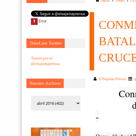
Inicio
Oruro
CO
CONME
BATAL
TimeLine Twitter
CRUC
Tweets por el
@elsajamaprensa.
ElSajama Prensa
Nuestro Archivo
Conm
d
-