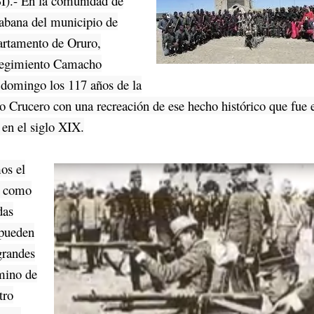
I).- En la comunidad de
abana del municipio de
artamento de Oruro,
 Regimiento Camacho
domingo los 117 años de la
 Crucero con una recreación de ese hecho histórico que fue e
 en el siglo XIX.
s el
, como
das
 pueden
grandes
amino de
tro