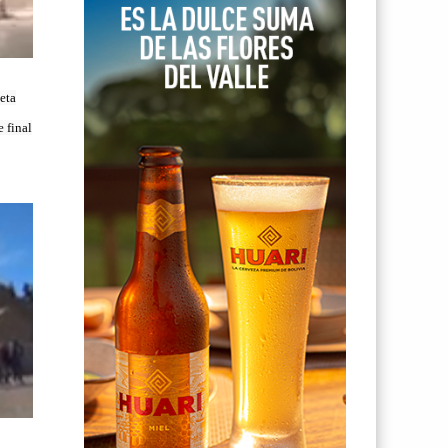
ñeta
 final