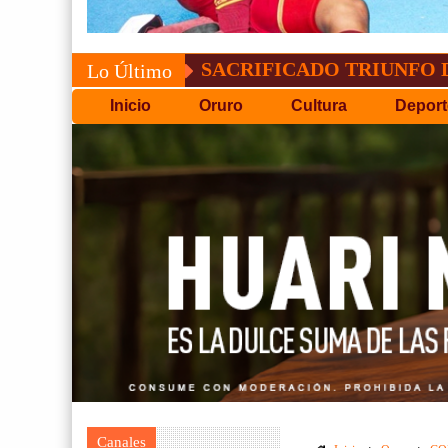
CONVOCATORIA DEL C
Lo Último
Inicio
Oruro
Cultura
Deport
Canales