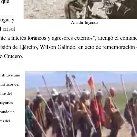
r que
logar y
Añadir leyenda
l crisol
nte a interés foráneos y agresores externos", arengó el coman
isión de Ejército, Wilson Galindo, en acto de rememoración 
o Crucero.
nstituye uno
amáticos del
lite del
mayorías
cando un
res del