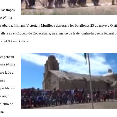
 las tropas
te Willka
s Abaroa, Illimani, Victoria y Murillo, a derrotar a los batallones 25 de mayo y Ola
nalista en el Crucero de Copacabana, en el marco de la denominada guerra federal de
os del XX en Bolivia.
el general
rate Willka
uro lado a
opas
y soldados
 así, el
obierno de
Paz.