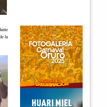
dante
de la