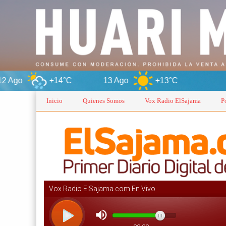
13 Ago
+13°C
Oruro
Inicio
Quienes Somos
Vox Radio ElSajama
P