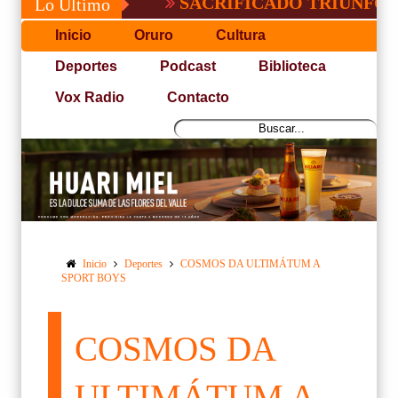
SACRIFICADO TRIUNFO DE BO
Lo Último
Inicio
Oruro
Cultura
Deportes
Podcast
Biblioteca
Vox Radio
Contacto
Inicio
Deportes
COSMOS DA ULTIMÁTUM A
SPORT BOYS
COSMOS DA
ULTIMÁTUM A