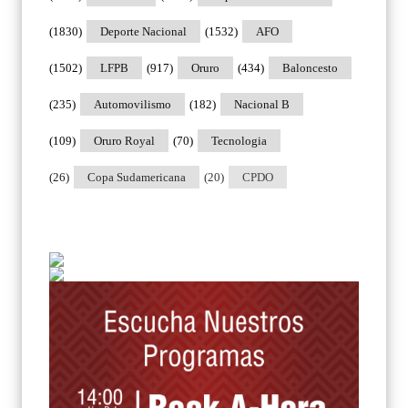
(1830)
Deporte Nacional
(1532)
AFO
(1502)
LFPB
(917)
Oruro
(434)
Baloncesto
(235)
Automovilismo
(182)
Nacional B
(109)
Oruro Royal
(70)
Tecnologia
(26)
Copa Sudamericana
(20)
CPDO