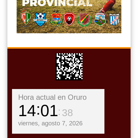
Hora actual en Oruro
14
01
40
viernes, agosto 7, 2026