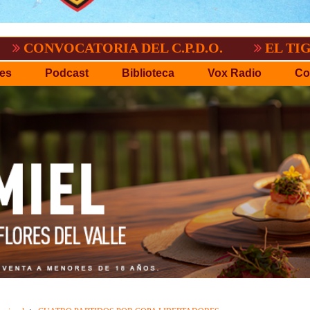
TORIA DEL C.P.D.O.
EL TIGRE NO PERD
es
Podcast
Biblioteca
Vox Radio
Co