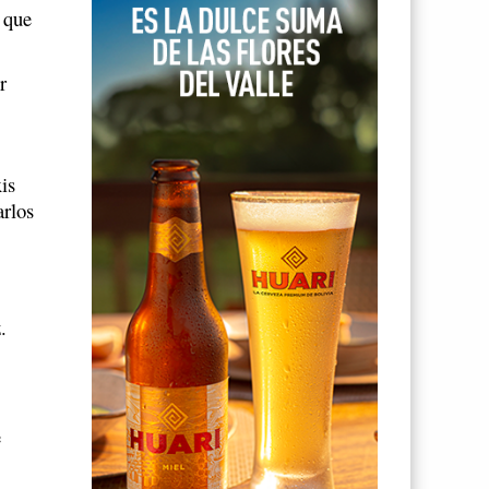
, que
r
is
arlos
.
e