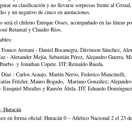
gurar su clasificación y no llevarse sorpresas frente al Cristal
des y un negativo de cinco en anotaciones.
go será el chileno Enrique Osses,
acompañado en las líneas po
José Retamal y Claudio Ríos.
ables:
: Franco Armani - Daniel Bocanegra, Dávinson Sánchez, Alex
íaz - Alexander Mejía, Sebastián Pérez, Alejandro Guerra, M
Ibarbo y Jonathan Copete. DT: Reinaldo Rueda.
íaz - Carlos Araujo, Martín Nervo, Federico Mancinelli,
Matías Fritzler, Mauro Bogado, Mariano González; Alejandro
 Ezequiel Miralles y Ramón Ábila. DT: Eduardo Domínguez
 - Huracán
ez en forma oficial: Huracán 0 – Atlético Nacional 2 el 23 d