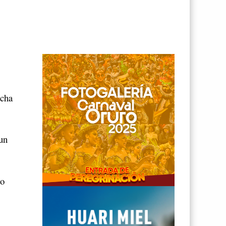
echa
un
po