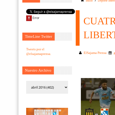
Inicio
Deporte Inter
CUATR
LIBER
TimeLine Twitter
Tweets por el
ElSajama Prensa
@elsajamaprensa.
Nuestro Archivo