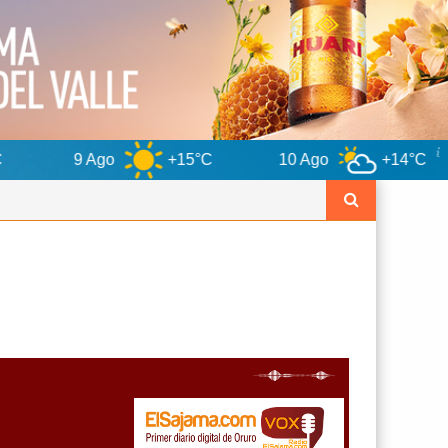
+15°C
10 Ago
+14°C
11 Ago