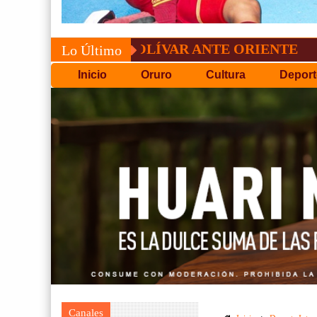
O DE BOLÍVAR ANTE ORIENTE
CONVOCA
Lo Último
Inicio
Oruro
Cultura
Deport
Canales