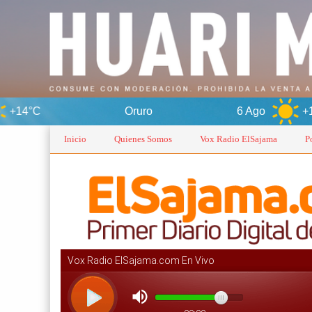
Oruro
6 Ago
+14°C
7 Ag
Inicio
Quienes Somos
Vox Radio ElSajama
P