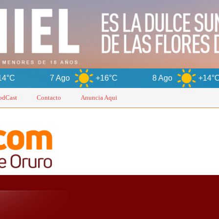
o
+16°C
8 Ago
+14°C
9 Ago
odCast
Contacto
Anuncia Aqui