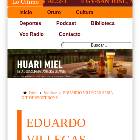
 NACIONAL:2-3
GV-SAN JOSÉ, NO PUDO
Lo Último
Inicio
Oruro
Cultura
Deportes
Podcast
Biblioteca
Vox Radio
Contacto
Inicio
San Jose
EDUARDO VILLEGAS SERIA
D.T. DE SPORT BOYS
EDUARDO
VILLEGAS