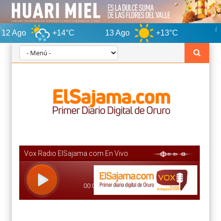
+14°C
13 Ago
+13°C
Oruro