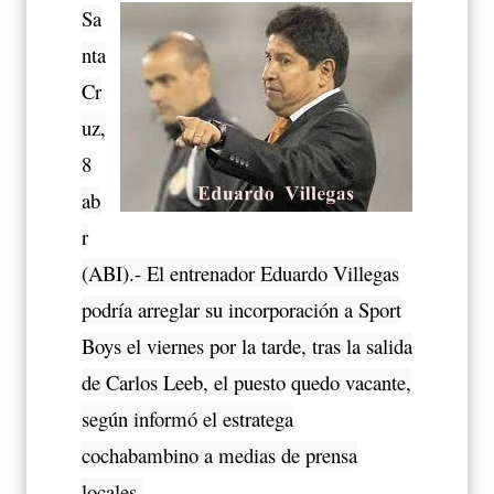
Sa
nta
Cr
uz,
8
ab
r
(ABI).- El entrenador Eduardo Villegas
podría arreglar su incorporación a Sport
Boys el viernes por la tarde, tras la salida
de Carlos Leeb, el puesto quedo vacante,
según informó el estratega
cochabambino a medias de prensa
locales.