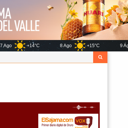
°C
8 Ago
+15°C
9 Ago
+17°C