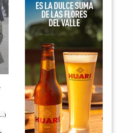
y
..)
s