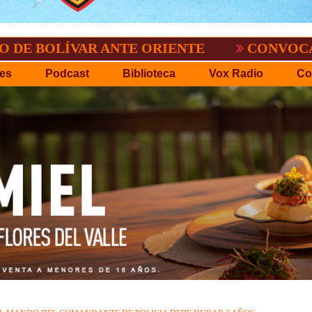
VAR ANTE ORIENTE
CONVOCATORIA DEL 
es
Podcast
Biblioteca
Vox Radio
Co