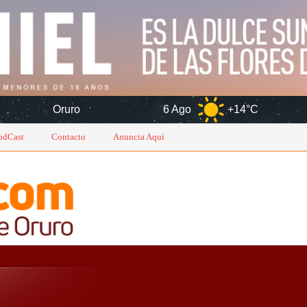
6 Ago
+14°C
7 Ago
+14
odCast
Contacto
Anuncia Aqui