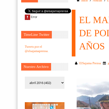
Inicio
Noticias
E
EL M
DE PO
TimeLine Twitter
AÑOS
Tweets por el
@elsajamaprensa.
ElSajama Prensa
Nuestro Archivo