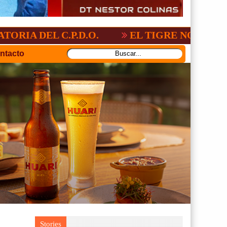
C.P.D.O.
EL TIGRE NO PERDONO A NACI
ntacto
Stories