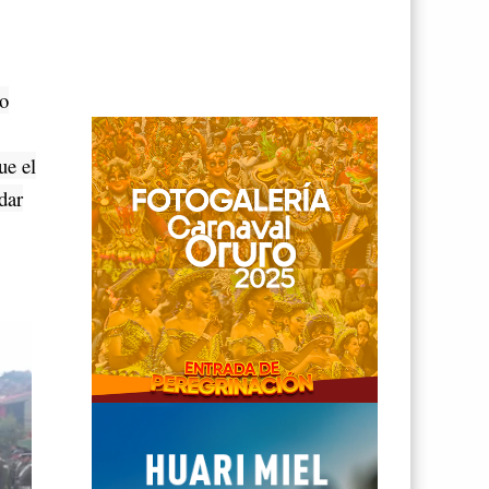
co
ue el
dar