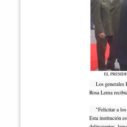
EL PRESI
Los generales Re
Rosa Lema recibie
"Felicitar a los n
Esta institución e
delincuentes, lam