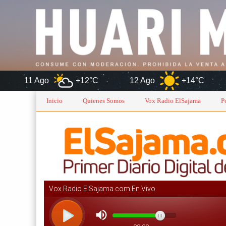
+12°C
12 Ago
+14°C
Oruro
Inicio
Quienes Somos
Vox Radio ElSajama
P