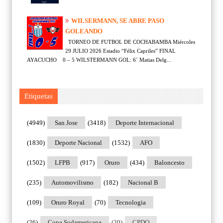
WILSERMANN, SE ABRE PASO
GOLEANDO
TORNEO DE FUTBOL DE COCHABAMBA Miércoles
29 JULIO 2026 Estadio “Félix Capriles” FINAL
AYACUCHO 0 – 5 WILSTERMANN GOL: 6´ Matias Delg...
Etiquetas
(4949)
San Jose
(3418)
Deporte Internacional
(1830)
Deporte Nacional
(1532)
AFO
(1502)
LFPB
(917)
Oruro
(434)
Baloncesto
(235)
Automovilismo
(182)
Nacional B
(109)
Oruro Royal
(70)
Tecnologia
(26)
Copa Sudamericana
(20)
CPDO