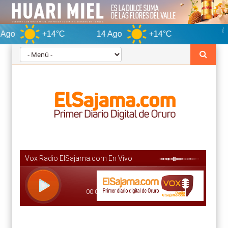
+14°C
14 Ago
+14°C
Oruro