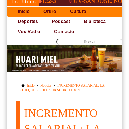
GV-SAN JOSÉ, NO PUDO C
Lo Último
Inicio
Oruro
Cultura
Deportes
Podcast
Biblioteca
Vox Radio
Contacto
Inicio
Noticias
INCREMENTO SALARIAL: LA
COB QUIERE DEBATIR SOBRE EL 8.5%
INCREMENTO
SALARIAL: LA