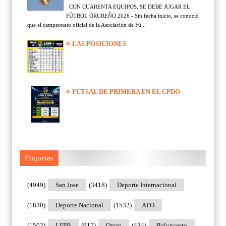
CON CUARENTA EQUIPOS, SE DEBE JUGAR EL
FÚTBOL ORUREÑO 2026 - Sin fecha inicio, se conoció
que el campeonato oficial de la Asociación de Fú...
LAS POSICIONES
FUTSAL DE PRIMERA EN EL CPDO
Etiquetas
(4949)
San Jose
(3418)
Deporte Internacional
(1830)
Deporte Nacional
(1532)
AFO
(1502)
LFPB
(917)
Oruro
(434)
Baloncesto