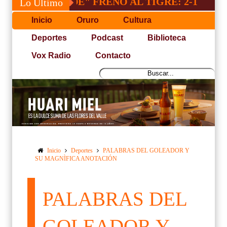
"INDE" FRENO AL TIGRE: 2-1
SACRI
Lo Último
Inicio
Oruro
Cultura
Deportes
Podcast
Biblioteca
Vox Radio
Contacto
Inicio
Deportes
PALABRAS DEL GOLEADOR Y
SU MAGNÌFICA ANOTACIÓN
PALABRAS DEL
GOLEADOR Y