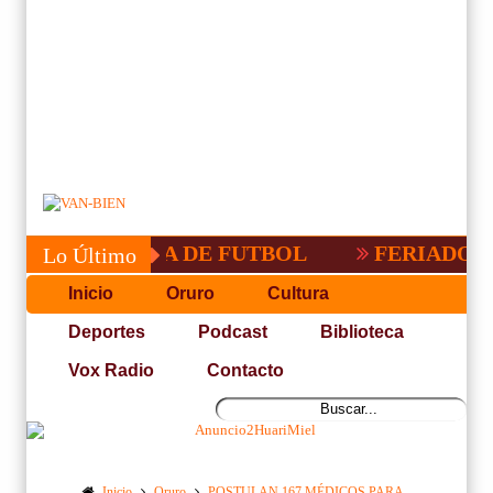
COPA PACEÑA DE FUTBOL
FERIADO LA
Lo Último
Inicio
Oruro
Cultura
Deportes
Podcast
Biblioteca
Vox Radio
Contacto
Inicio
Oruro
POSTULAN 167 MÉDICOS PARA