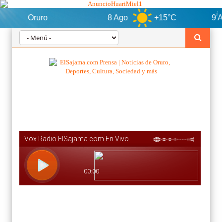
Oruro
8 Ago
+15°C
9 Ago