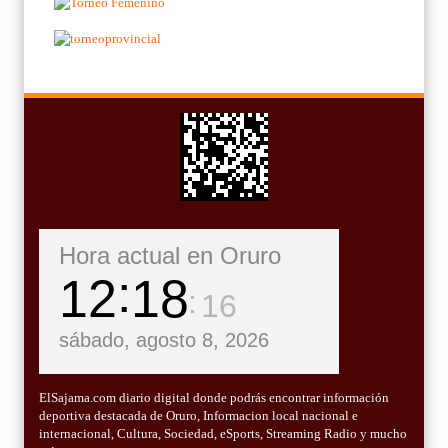
Hora actual en Oruro
12
18
16
sábado, agosto 8, 2026
ElSajama.com diario digital donde podrás encontrar información
deportiva destacada de Oruro, Informacion local nacional e
internacional, Cultura, Sociedad, eSports, Streaming Radio y mucho