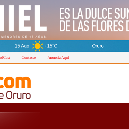
Ago
+15°C
Oruro
9 Ago
odCast
Contacto
Anuncia Aqui