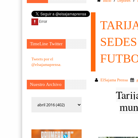
Inicio
Deportes
TARIJ
SEDES
TimeLine Twitter
FUTBO
Tweets por el
@elsajamaprensa.
ElSajama Prensa
Nuestro Archivo
Tarij
mund