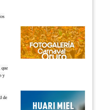
los
a que
o y
d de