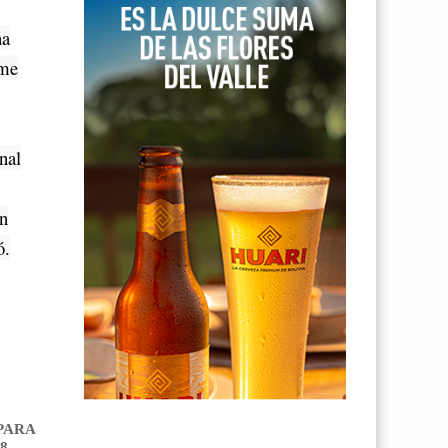
na
ome
nal
un
ó.
PARA
8