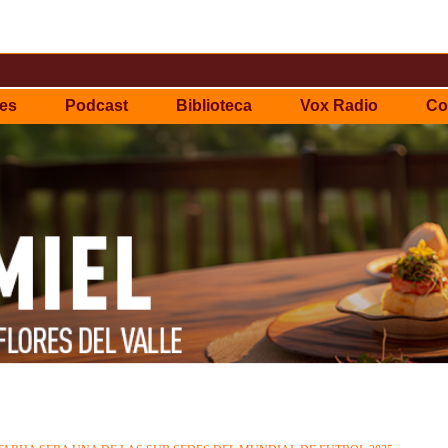
es
Podcast
Biblioteca
Vox Radio
Co