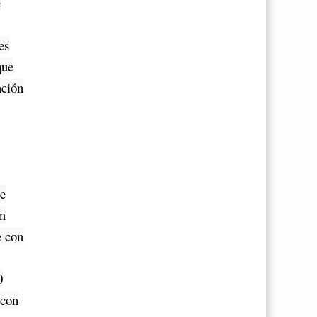
e
es
que
ación
te
on
e con
0
 con