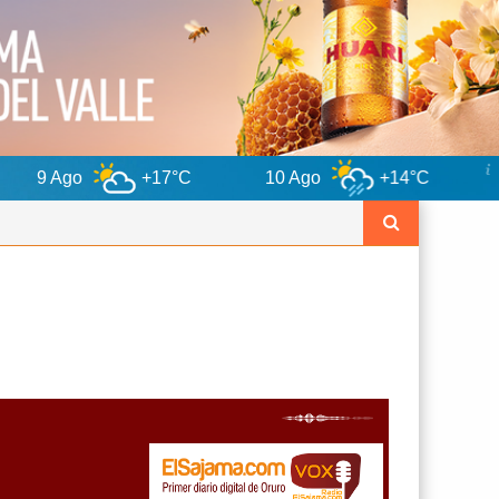
+17°C
10 Ago
+14°C
11 Ago