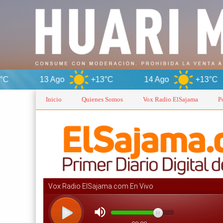
13 Ago
+13°C
14 Ago
+13°C
15 
Inicio
Quienes Somos
Vox Radio ElSajama
P