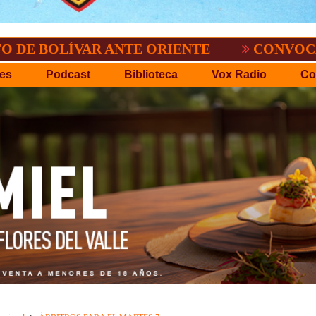
ÍVAR ANTE ORIENTE
CONVOCATORIA DEL
es
Podcast
Biblioteca
Vox Radio
Co