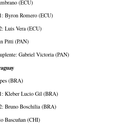
Zambrano (ECU)
e 1: Byron Romero (ECU)
 2: Luis Vera (ECU)
hn Pitti (PAN)
suplente: Gabriel Victoria (PAN)
raguay
opes (BRA)
 1: Kleber Lucio Gil (BRA)
 2: Bruno Boschilia (BRA)
ulio Bascuñan (CHI)