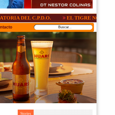
 C.P.D.O.
EL TIGRE NO PERDONO A NA
ntacto
Stories