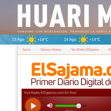
+14°C
14 Ago
+14°C
Orur
Inicio
Quienes Somos
Vox Radio ElSajama
P