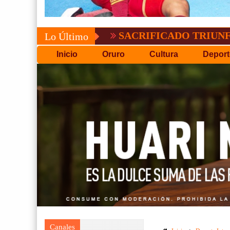
SACRIFICADO TRIUNFO DE BOL
Lo Último
Inicio
Oruro
Cultura
Deport
Canales