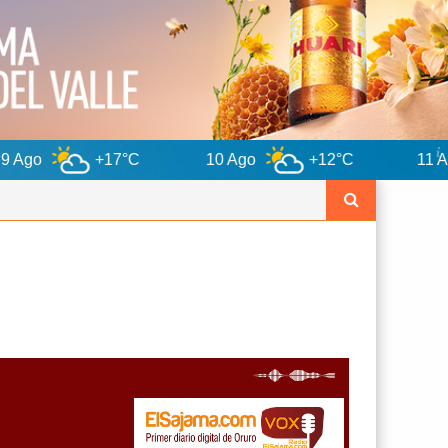
17°C
10 Ago
+12°C
11 Ago
+12°