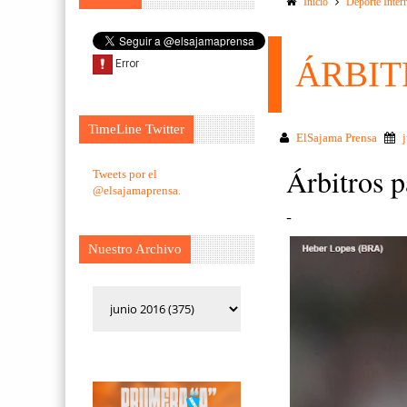
Inicio
Deporte Inter
ÁRBIT
TimeLine Twitter
ElSajama Prensa
Árbitros p
Tweets por el
@elsajamaprensa.
-
Nuestro Archivo