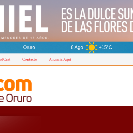
o
8 Ago
+15°C
9 Ago
+
odCast
Contacto
Anuncia Aqui