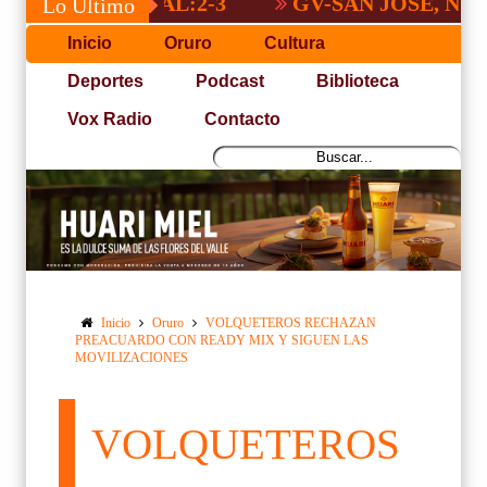
NACIONAL:2-3
GV-SAN JOSÉ, NO PUDO 
Lo Último
Inicio
Oruro
Cultura
Deportes
Podcast
Biblioteca
Vox Radio
Contacto
Inicio
Oruro
VOLQUETEROS RECHAZAN
PREACUARDO CON READY MIX Y SIGUEN LAS
MOVILIZACIONES
VOLQUETEROS