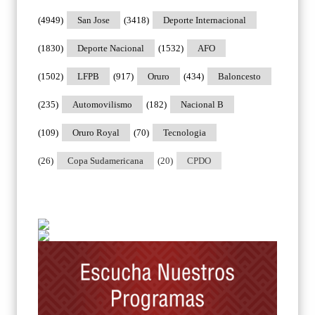
(4949)
San Jose
(3418)
Deporte Internacional
(1830)
Deporte Nacional
(1532)
AFO
(1502)
LFPB
(917)
Oruro
(434)
Baloncesto
(235)
Automovilismo
(182)
Nacional B
(109)
Oruro Royal
(70)
Tecnologia
(26)
Copa Sudamericana
(20)
CPDO