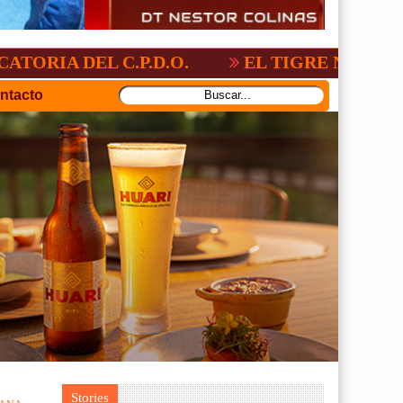
L C.P.D.O.
EL TIGRE NO PERDONO A N
ntacto
Stories