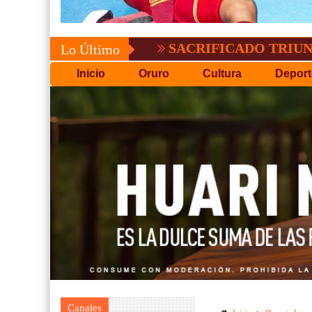
SACRIFICADO TRIUNFO DE BO
Lo Último
Inicio
Oruro
Cultura
Deport
Canales