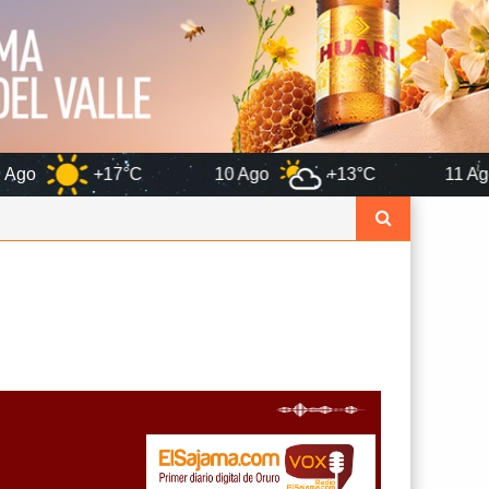
7°C
10 Ago
+13°C
11 Ago
+12°C