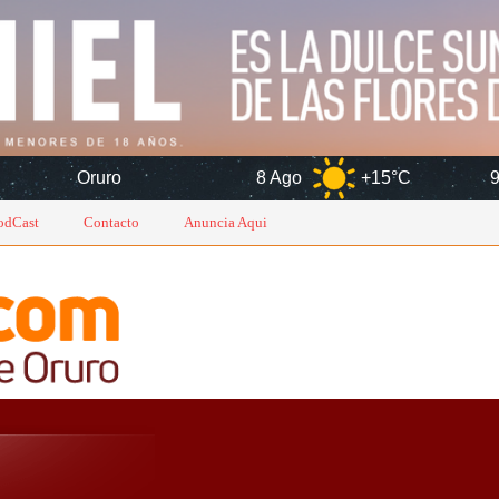
8 Ago
+15°C
9 Ago
+1
odCast
Contacto
Anuncia Aqui