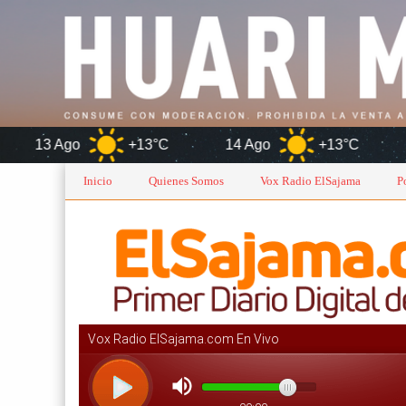
+13°C
14 Ago
+13°C
Oruro
Inicio
Quienes Somos
Vox Radio ElSajama
P