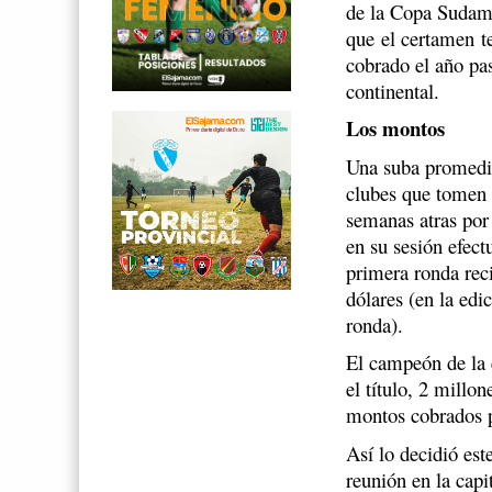
de la Copa Sudam
que el certamen t
cobrado el año pa
continental.
Los montos
Una suba promedio
clubes que tomen 
semanas atras por
en su sesión efect
primera ronda rec
dólares (en la ed
ronda).
El campeón de la 
el título, 2 mill
montos cobrados po
Así lo decidió e
reunión en la capi