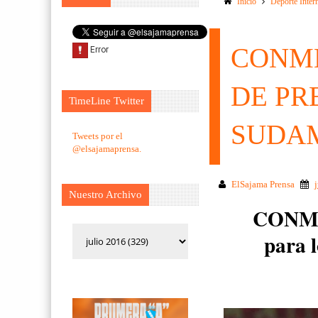
Inicio
Deporte Inter
CONME
DE PR
TimeLine Twitter
SUDA
Tweets por el
@elsajamaprensa.
ElSajama Prensa
Nuestro Archivo
CONMEB
para l