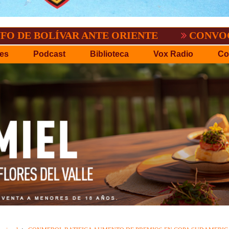
LÍVAR ANTE ORIENTE
CONVOCATORIA DE
es
Podcast
Biblioteca
Vox Radio
Co