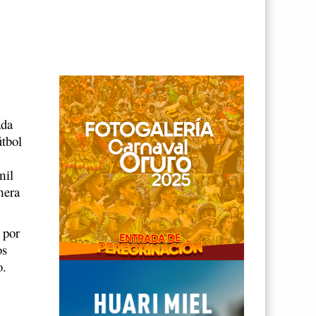
ada
útbol
mil
mera
 por
os
o.