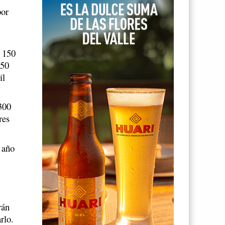
por
D 150
150
il
300
res
 año
rán
rlo.