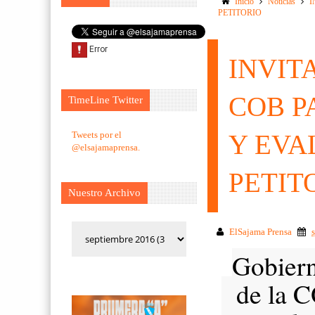
Inicio
Noticias
I
PETITORIO
INVIT
COB P
TimeLine Twitter
Tweets por el
Y EVA
@elsajamaprensa.
PETIT
Nuestro Archivo
ElSajama Prensa
Gobiern
de la CO