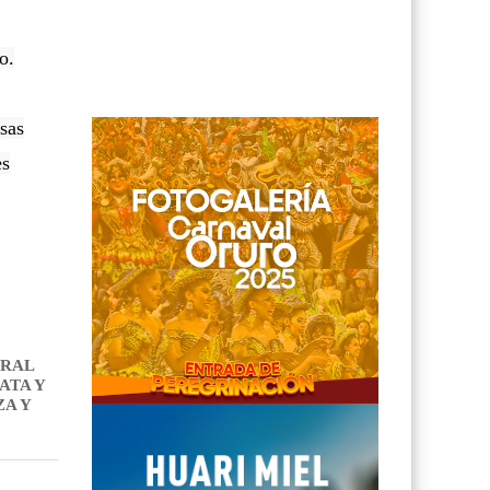
o.
sas
es
ERAL
ATA Y
ZA Y