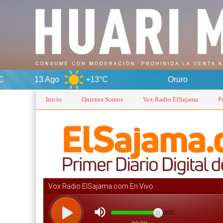
go
+13°C
Oruro
7 Ago
Inicio
Quienes Somos
Vox Radio ElSajama
P