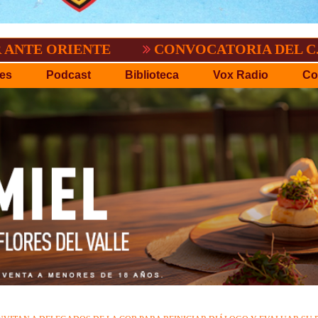
.
EL TIGRE NO PERDONO A NACIONAL:2
es
Podcast
Biblioteca
Vox Radio
Co