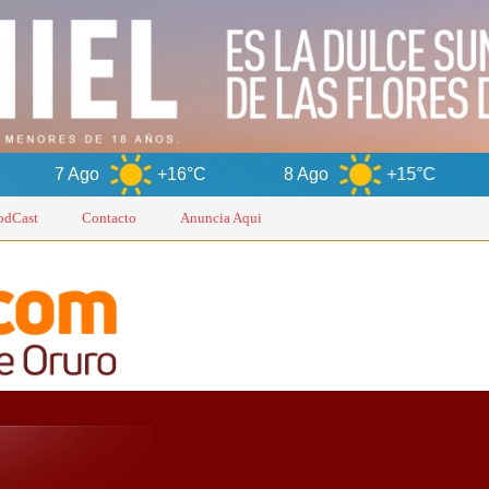
+16°C
8 Ago
+15°C
9 Ago
odCast
Contacto
Anuncia Aqui