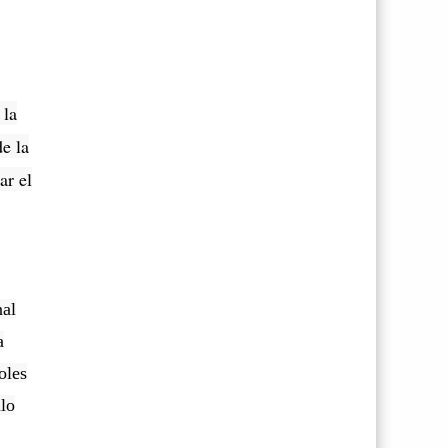
 la
e la
ar el
nal
a
oles
alo