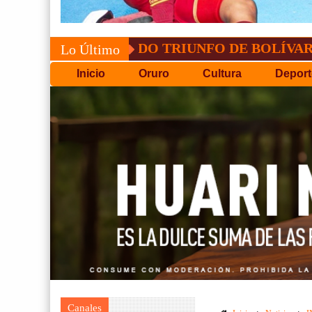
CONVOCATORIA DEL C.P.D.O
Lo Último
Inicio
Oruro
Cultura
Deport
Canales