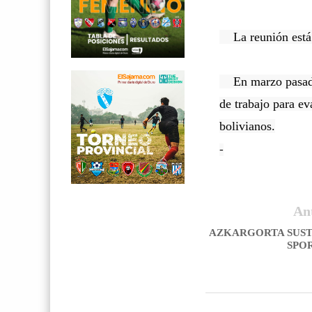
La reunión está f
En marzo pasado 
de trabajo para ev
bolivianos.
-
An
AZKARGORTA SUST
SPO