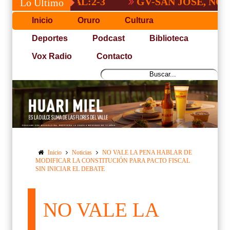
NACIONAL:2-3
GV-SAN JOSÉ, NO PUDO 
Lo Último
Inicio
Oruro
Cultura
Deportes
Podcast
Biblioteca
Vox Radio
Contacto
Inicio
Noticias
NO VALE LA PENA HABLAR DE
MODIFICAR LA CONSTITUCIÓN PARA PACTO FISCAL
SIN INICIAR EL DEBATE
NO VALE LA