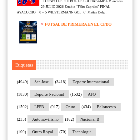
TORNEO DE FUTBOL DE COCHABAMBA Miércoles
29 JULIO 2026 Estadio “Félix Capriles” FINAL
AYACUCHO 0 – 5 WILSTERMANN GOL: 6´ Matias Delg...
FUTSAL DE PRIMERA EN EL CPDO
Etiquetas
(4949)
San Jose
(3418)
Deporte Internacional
(1830)
Deporte Nacional
(1532)
AFO
(1502)
LFPB
(917)
Oruro
(434)
Baloncesto
(235)
Automovilismo
(182)
Nacional B
(109)
Oruro Royal
(70)
Tecnologia