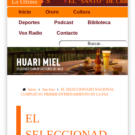
EL "SANTO" DE CBBA, DERRO
Lo Último
Inicio
Oruro
Cultura
Deportes
Podcast
Biblioteca
Vox Radio
Contacto
Inicio
San Jose
EL SELECCIONADO NACIONAL
CUMPLIÓ SU PRIMER ENTRENAMIENTO EN LA PAZ
EL
SELECCIONAD