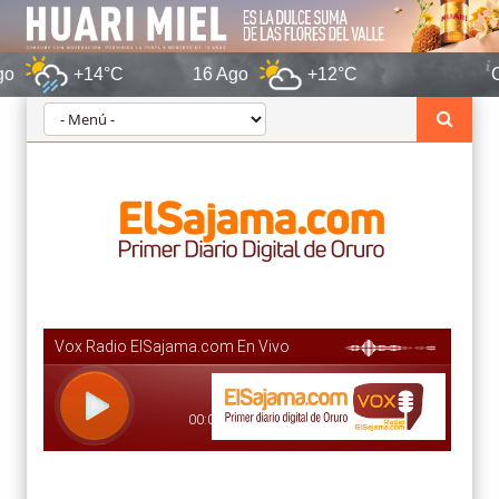
14°C
16 Ago
+12°C
Oruro