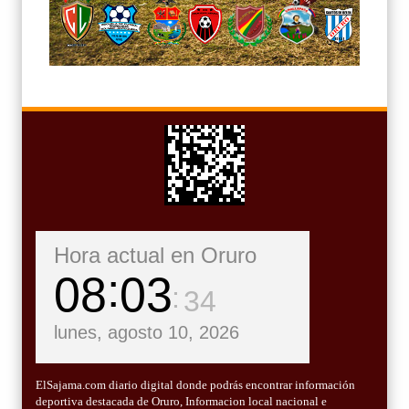
Hora actual en Oruro
08
03
36
lunes, agosto 10, 2026
ElSajama.com diario digital donde podrás encontrar información
deportiva destacada de Oruro, Informacion local nacional e