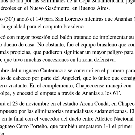
tidos de ida por las semifinales de la Copa Sudamericana, jug
iércoles en el Nuevo Gasómetro, en Buenos Aires.
o (30’) anotó el 1-0 para San Lorenzo mientras que Ananias 
e la igualdad para el conjunto brasileño.
có con mayor posesión del balón tratando de implementar su
 dueño de casa. No obstante, fue el equipo brasileño que co
más propicias, que pudieron significar un mayor peligro para 
o, que tuvo muchas concesiones en la zona defensiva.
 libre del uruguayo Cauteruccio se convirtió en el primero para
ento de cabeceo por parte del Angeleri, que lo único que consi
uero visitante. En el complemento, Chapecoense manejó con
golpe, y encestó el empate a través de Ananias a los 61’.
gará el 23 de noviembre en el estadio Arena Condá, en Chapec
impuesto por las eliminatorias mundialistas sudamericanas. El
en la final con el vencedor del duelo entre Atlético Nacional
aguayo Cerro Porteño, que también empataron 1-1 el primer
ón.