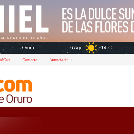
o
6 Ago
+14°C
7 Ago
+1
odCast
Contacto
Anuncia Aqui