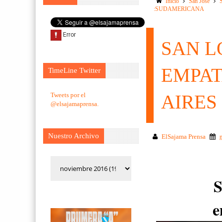
Inicio
San Jose
:SUDAMERICANA
SAN L
EMPAT
TimeLine Twitter
Tweets por el
AIRES
@elsajamaprensa.
Nuestro Archivo
ElSajama Prensa
S
e