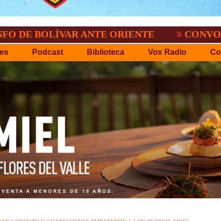
OLÍVAR ANTE ORIENTE
CONVOCATORIA D
es
Podcast
Biblioteca
Vox Radio
Co