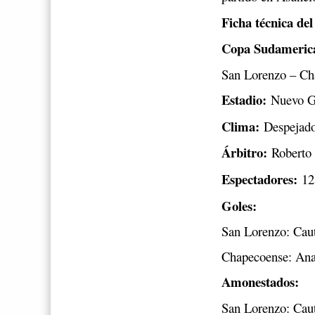
Ficha técnica del
Copa Sudamerican
San Lorenzo – Cha
Estadio:
Nuevo G
Clima:
Despejado 
Árbitro:
Roberto T
Espectadores:
12
Goles:
San Lorenzo: Caut
Chapecoense: Ana
Amonestados:
San Lorenzo: Caut