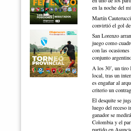
en uno de los par
en la noche del m
Martín Cauterucci
convirtió el gol d
San Lorenzo arran
juego como cuadro
con las ocasiones 
conjunto argentin
A los 30’, un tiro
local, tras un int
es engañar al arq
criterio un contra
El desquite se ju
luego del receso 
ganador se medirá 
Colombia y el par
partido en Asunci