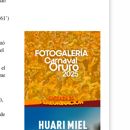
ado
(61’)
ntó
el
 el
gue
ó,
 de