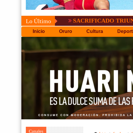
SACRIFICADO TRIUNFO DE B
Lo Último
Inicio
Oruro
Cultura
Deport
Canales