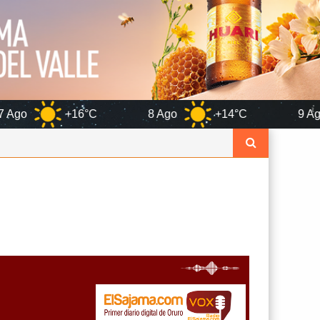
6°C
8 Ago
+14°C
9 Ago
+15°C