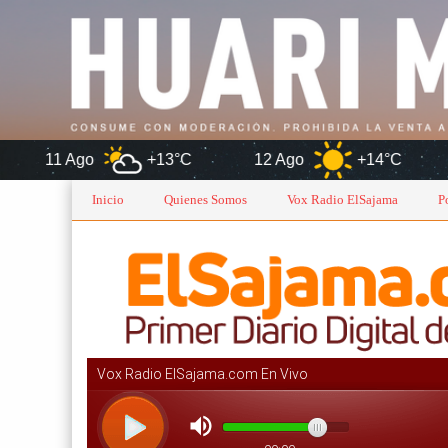
+13°C
12 Ago
+14°C
Orur
Inicio
Quienes Somos
Vox Radio ElSajama
P