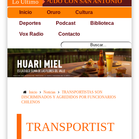
OSÉ, NO PUDO CON SAN ANTONIO
COPA
Lo Último
Inicio
Oruro
Cultura
Deportes
Podcast
Biblioteca
Vox Radio
Contacto
Inicio
Noticias
TRANSPORTISTAS SON
DISCRIMINADOS Y AGREDIDOS POR FUNCIONARIOS
CHILENOS
TRANSPORTIST