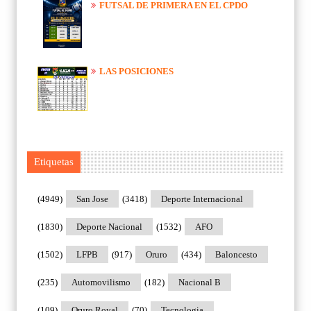
FUTSAL DE PRIMERA EN EL CPDO
LAS POSICIONES
Etiquetas
(4949)
San Jose
(3418)
Deporte Internacional
(1830)
Deporte Nacional
(1532)
AFO
(1502)
LFPB
(917)
Oruro
(434)
Baloncesto
(235)
Automovilismo
(182)
Nacional B
(109)
Oruro Royal
(70)
Tecnologia