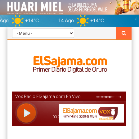
+14°C
14 Ago
+14°C
Oruro