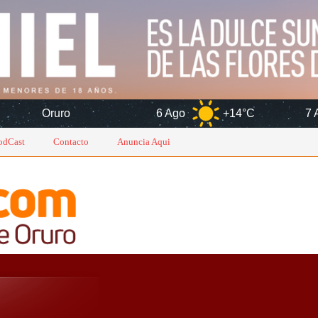
6 Ago
+14°C
7 Ago
+14°C
odCast
Contacto
Anuncia Aqui