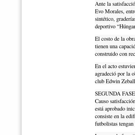
Ante la satisfacci
Evo Morales, entr
sintético, graderí
deportivo “Húngar
El costo de la obr
tienen una capaci
construido con re
En el acto estuvi
agradeció por la 
club Edwin Zeballo
SEGUNDA FAS
Causo satisfacción
está aprobado inic
consiste en la edi
futbolistas tengan