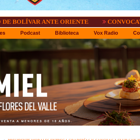
AR ANTE ORIENTE
CONVOCATORIA DEL C
es
Podcast
Biblioteca
Vox Radio
Co