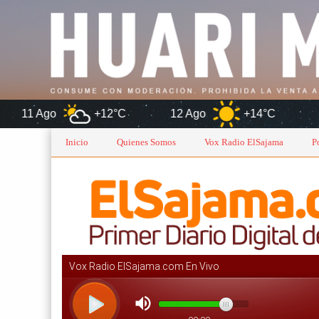
+12°C
12 Ago
+14°C
Oruro
Inicio
Quienes Somos
Vox Radio ElSajama
P