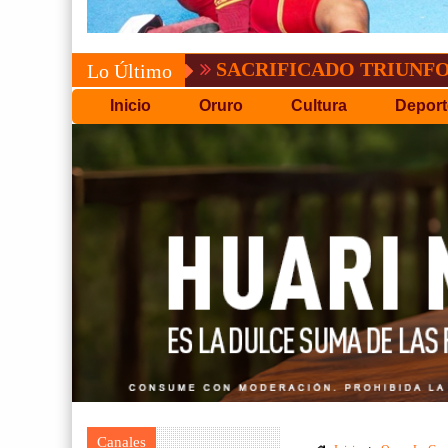
SACRIFICADO TRIUNFO DE BOLÍV
Lo Último
Inicio
Oruro
Cultura
Deport
Canales