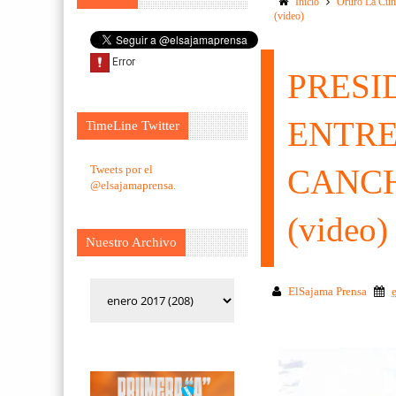
Inicio
Oruro La Cun
(video)
PRESI
ENTRE
TimeLine Twitter
Tweets por el
CANCH
@elsajamaprensa.
(video)
Nuestro Archivo
ElSajama Prensa