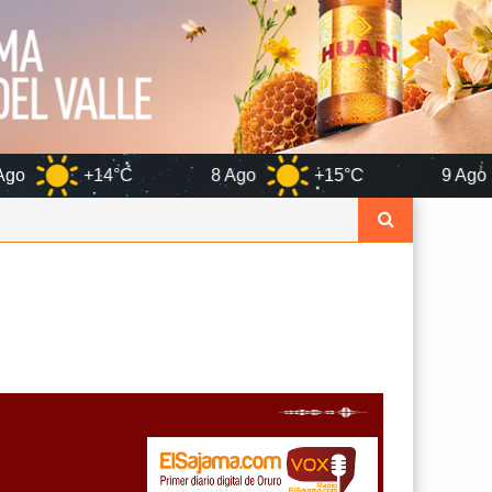
8 Ago
+15°C
9 Ago
+17°C