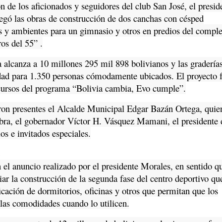
ón de los aficionados y seguidores del club San José, el presid
egó las obras de construcción de dos canchas con césped
as y ambientes para un gimnasio y otros en predios del compl
os del 55” .
a alcanza a 10 millones 295 mil 898 bolivianos y las gradería
dad para 1.350 personas cómodamente ubicados. El proyecto 
cursos del programa “Bolivia cambia, Evo cumple”.
eron presentes el Alcalde Municipal Edgar Bazán Ortega, quie
obra, el gobernador Víctor H. Vásquez Mamani, el presidente 
s e invitados especiales.
E
 el anuncio realizado por el presidente Morales, en sentido q
iar la construcción de la segunda fase del centro deportivo qu
ficación de dormitorios, oficinas y otros que permitan que los
 las comodidades cuando lo utilicen.