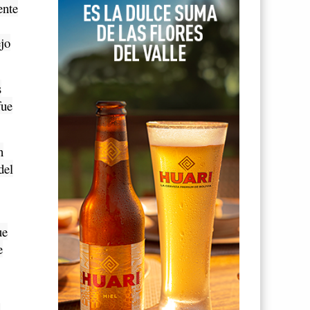
ente
ejo
s
fue
n
del
ue
e