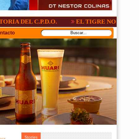
.P.D.O.
EL TIGRE NO PERDONO A NACI
ntacto
Stories