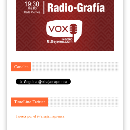
Canales
TimeLine Twitter
Tweets por el @elsajamaprensa.