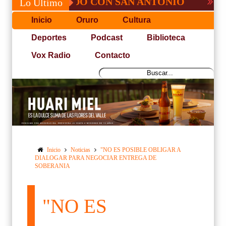
É, NO PUDO CON SAN ANTONIO
COPA PA
Lo Último
Inicio
Oruro
Cultura
Deportes
Podcast
Biblioteca
Vox Radio
Contacto
Inicio
Noticias
"NO ES POSIBLE OBLIGAR A
DIALOGAR PARA NEGOCIAR ENTREGA DE
SOBERANIA
"NO ES