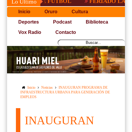
ACEÑA DE FUTBOL
FERIADO LARGO EN 
Lo Último
Inicio
Oruro
Cultura
Deportes
Podcast
Biblioteca
Vox Radio
Contacto
Inicio
Noticias
INAUGURAN PROGRAMA DE
INFRAESTRUCTURA URBANA PARA GENERACIÓN DE
EMPLEOS
INAUGURAN