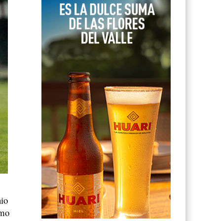
nio
imo