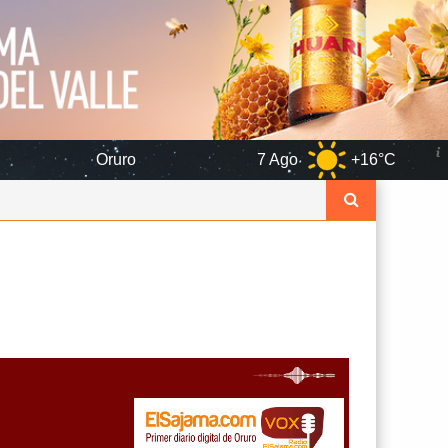
Oruro
7 Ago
+16°C
8 Ago