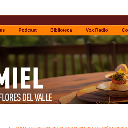
es
Podcast
Biblioteca
Vox Radio
Co