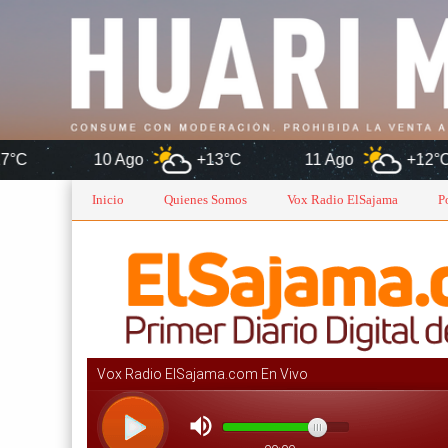
10 Ago
+13°C
11 Ago
+12°C
12 A
Inicio
Quienes Somos
Vox Radio ElSajama
P