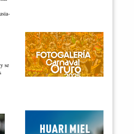
usia-
 y se
s