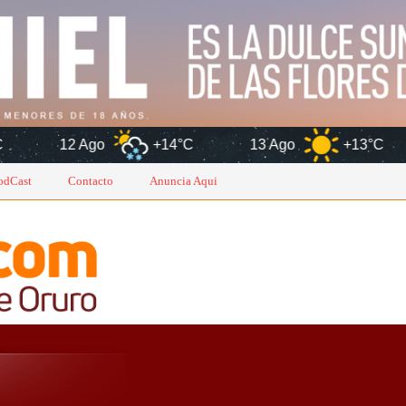
go
+14°C
13 Ago
+13°C
odCast
Contacto
Anuncia Aqui