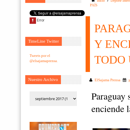
Inicio
Deporte Inter
PAÍS
PARAG
Y ENC
TimeLine Twitter
Tweets por el
TODO 
@elsajamaprensa.
Nuestro Archivo
ElSajama Prensa
Paraguay 
enciende l