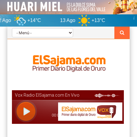
+14°C
13 Ago
+13°C
Oruro