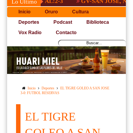
 NACIONAL:2-3
GV-SAN JOSÉ, NO PUDO
Lo Último
Inicio
Oruro
Cultura
Deportes
Podcast
Biblioteca
Vox Radio
Contacto
Inicio
Deportes
EL TIGRE GOLEO A SAN JOSE
3-0: FUTBOL RESERVAS
EL TIGRE
GOLEO A SAN