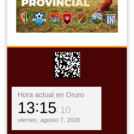
Hora actual en Oruro
13
15
12
viernes, agosto 7, 2026