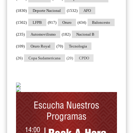
(1830)
Deporte Nacional
(1532)
AFO
(1502)
LFPB
(917)
Oruro
(434)
Baloncesto
(235)
Automovilismo
(182)
Nacional B
(109)
Oruro Royal
(70)
Tecnologia
(26)
Copa Sudamericana
(20)
CPDO