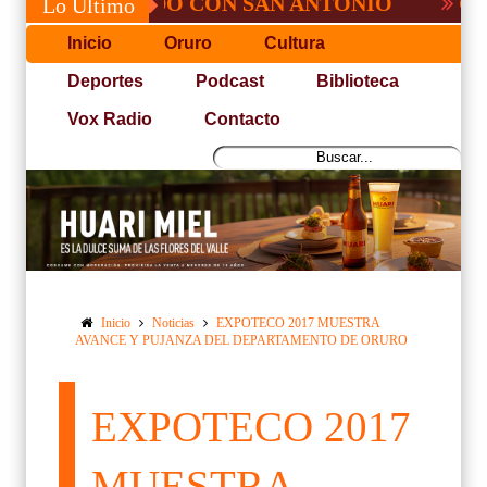
, NO PUDO CON SAN ANTONIO
COPA PAC
Lo Último
Inicio
Oruro
Cultura
Deportes
Podcast
Biblioteca
Vox Radio
Contacto
Inicio
Noticias
EXPOTECO 2017 MUESTRA
AVANCE Y PUJANZA DEL DEPARTAMENTO DE ORURO
EXPOTECO 2017
MUESTRA