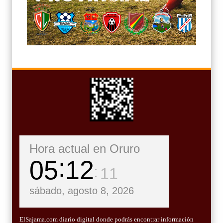
Hora actual en Oruro
05
12
13
sábado, agosto 8, 2026
ElSajama.com diario digital donde podrás encontrar información