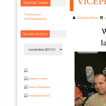
VICEP
TimeLine Twitter
Tweets por el
ElSajama Prensa
@elsajamaprensa.
W
Nuestro Archivo
l