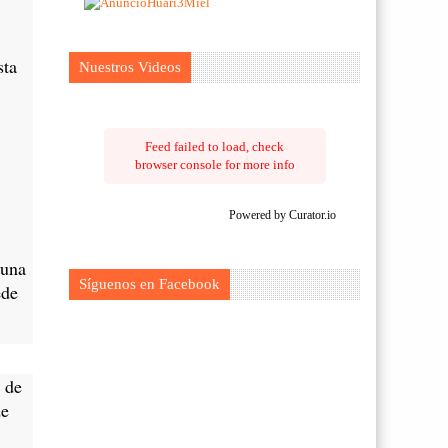
sta
Nuestros Videos
Feed failed to load, check
browser console for more info
Powered by Curator.io
 una
Síguenos en Facebook
ede
 de
de