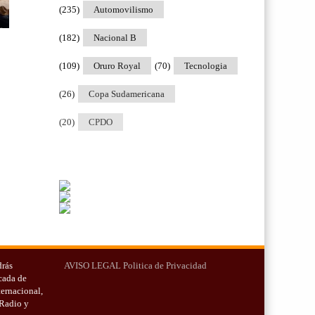
(235)
Automovilismo
(182)
Nacional B
(109)
Oruro Royal
(70)
Tecnologia
(26)
Copa Sudamericana
(20)
CPDO
drás
AVISO LEGAL
Politica de Privacidad
cada de
ternacional,
 Radio y