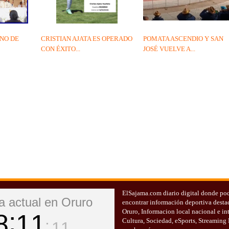
NO DE
CRISTIAN AJATA ES OPERADO
POMATA ASCENDIO Y SAN
CON ÉXITO...
JOSÉ VUELVE A...
ElSajama.com diario digital donde po
a actual en Oruro
encontrar información deportiva desta
Oruro, Informacion local nacional e in
8
11
Cultura, Sociedad, eSports, Streaming
12