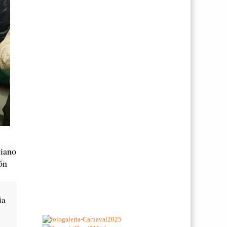
viano
ón
ia