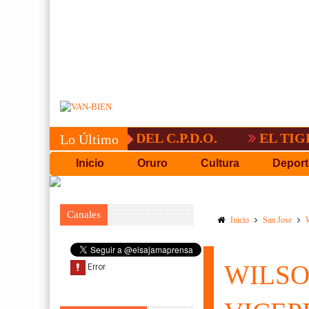
NVOCATORIA DEL C.P.D.O.
EL TIGRE NO
Lo Último
Inicio
Oruro
Cultura
Deport
Canales
Inicio
San Jose
WILSO