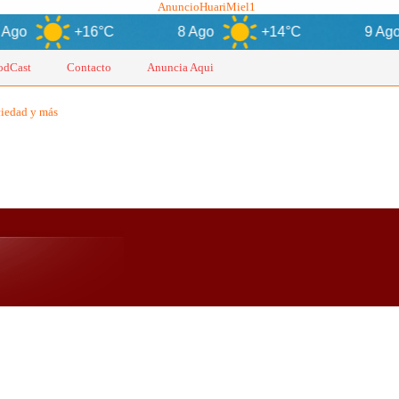
+16°C
8 Ago
+14°C
9 Ago
+
odCast
Contacto
Anuncia Aqui