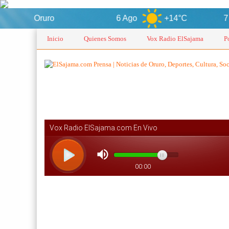
Oruro
6 Ago
+14°C
7 Ago
Inicio
Quienes Somos
Vox Radio ElSajama
P