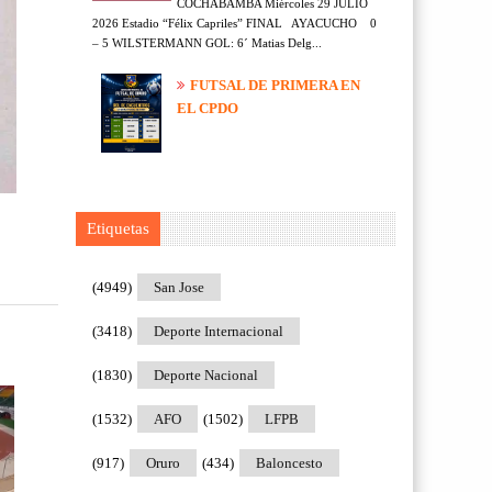
COCHABAMBA Miércoles 29 JULIO
2026 Estadio “Félix Capriles” FINAL AYACUCHO 0
– 5 WILSTERMANN GOL: 6´ Matias Delg...
FUTSAL DE PRIMERA EN
EL CPDO
Etiquetas
(4949)
San Jose
(3418)
Deporte Internacional
(1830)
Deporte Nacional
(1532)
AFO
(1502)
LFPB
(917)
Oruro
(434)
Baloncesto