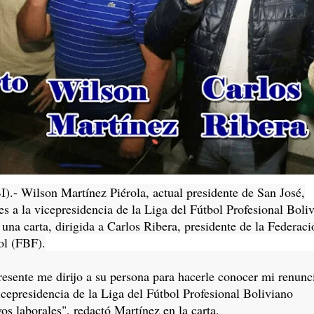
).- Wilson Martínez Piérola, actual presidente de San José,
es a la vicepresidencia de la Liga del Fútbol Profesional Boli
na carta, dirigida a Carlos Ribera, presidente de la Federaci
ol (FBF).
ente me dirijo a su persona para hacerle conocer mi renunc
icepresidencia de la Liga del Fútbol Profesional Boliviano
s laborales", redactó Martínez en la carta.