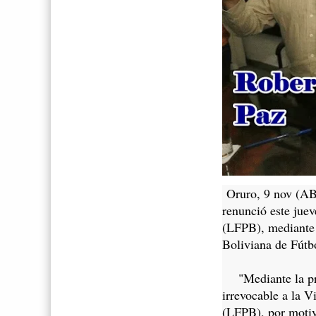
Oruro, 9 nov (ABI
renunció este juev
(LFPB), mediante u
Boliviana de Fútb
"Mediante la pres
irrevocable a la V
(LFPB), por motivo