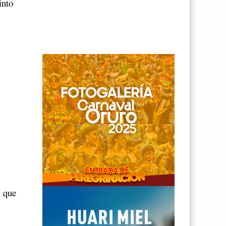
into
 que