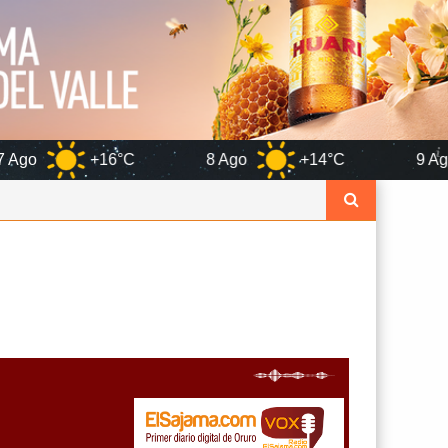
16°C
8 Ago
+14°C
9 Ago
+15°