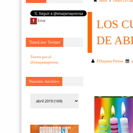
Inicio
Oruro La Cun
LOS C
DE ABR
TimeLine Twitter
Tweets por el
ElSajama Prensa
@elsajamaprensa.
Nuestro Archivo