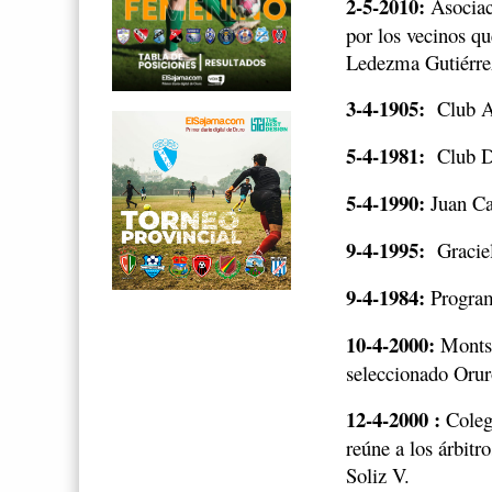
2-5-2010:
Asociaci
por los vecinos q
Ledezma Gutiérre
3-4-1905:
Club A
5-4-1981:
Club D
5-4-1990:
Juan Ca
9-4-1995:
Gracie
9-4-1984:
Program
10-4-2000:
Montse
seleccionado Orur
12-4-2000 :
Coleg
reúne a los árbitr
Soliz V.