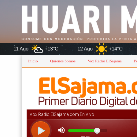
+13°C
12 Ago
+14°C
Oru
Inicio
Quienes Somos
Vox Radio ElSajama
P