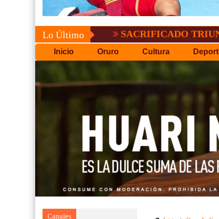
SACRIFICADO TRIUNFO DE 
Lo Último
Inicio
Oruro
Cultura
Deport
Canales