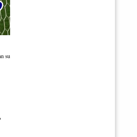
an su
o