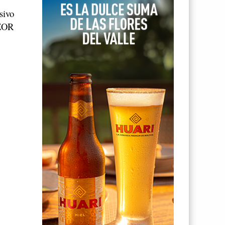
sivo
TEOR