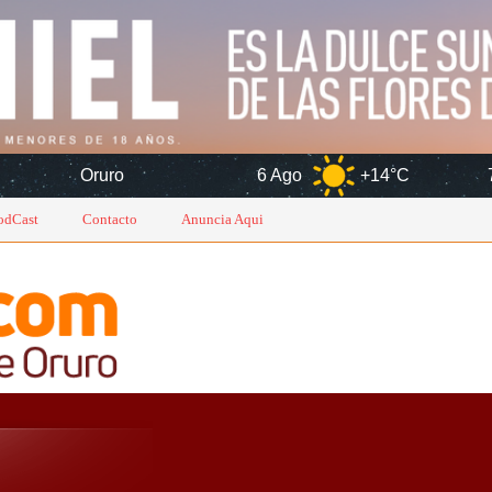
ro
6 Ago
+14°C
7 Ago
+
odCast
Contacto
Anuncia Aqui