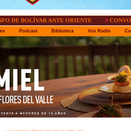
BOLÍVAR ANTE ORIENTE
CONVOCATORIA 
es
Podcast
Biblioteca
Vox Radio
Co