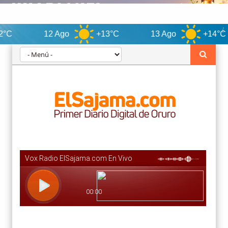
12 Ago
+13°C
13 Ago
+14°C