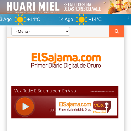
+14°C
14 Ago
+14°C
Oruro