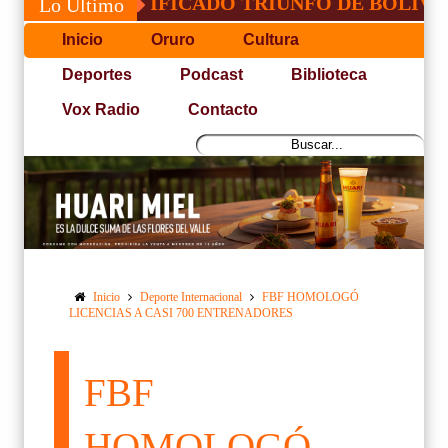
SACRIFICADO TRIUNFO DE BOLÍVAR ANTE
Lo Último
Inicio
Oruro
Cultura
Deportes
Podcast
Biblioteca
Vox Radio
Contacto
Inicio
Deporte Internacional
FBF HOMOLOGÓ
LICENCIAS A CASI 700 ENTRENADORES
FBF
HOMOLOGÓ