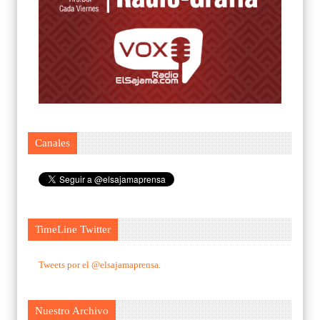
Canales
TimeLine Twitter
Tweets por el @elsajamaprensa.
Nuestro Archivo