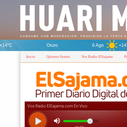
Oruro
6 Ago
+14°C
7 A
Inicio
Quienes Somos
Vox Radio ElSajama
P