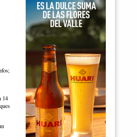
nfos;
a
n 14
aques
un