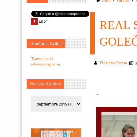
Inicio
San Jose
REAL 
GOLEÓ
TimeLine Twitter
Tweets por el
ElSajama Prensa
@elsajamaprensa.
Nuestro Archivo
-