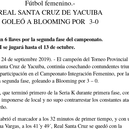
Fútbol femenino.-
REAL SANTA CRUZ DE YACUIBA
GOLEÓ A BLOOMING POR 3-0
n 6 llaves por la segunda fase del campeonato.
I se jugará hasta el 13 de octubre.
 24 de septiembre 2019). - El campeón del Torneo Provincial
nta Cruz de Yacuiba, continúa cosechando contundentes triu
u participación en el Campeonato Integración Femenino, por l
la segunda fase, goleando a Blooming por 3 – 0.
, que terminó primero de la Seria K durante primera fase, co
imponerse de local y no supo contrarrestar los constantes at
eño.
brió el marcador a los 32 minutos de primer tiempo, y con 
na Vargas, a los 41´y 49´, Real Santa Cruz se quedó con la