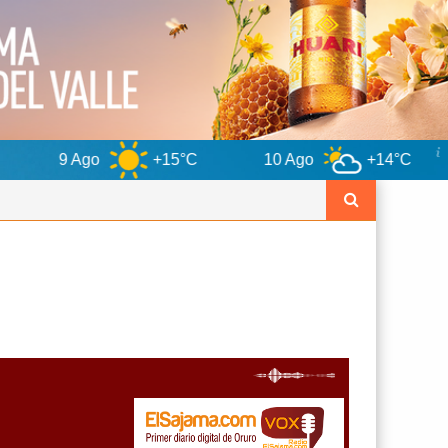
+15°C
10 Ago
+14°C
11 Ago