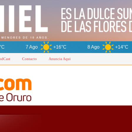
go
+16°C
8 Ago
+14°C
9 Ago
odCast
Contacto
Anuncia Aqui