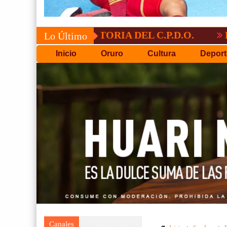
CONVOCATORIA DEL C.P.D.O.
EL TIGRE 
Lo Último
Inicio
Oruro
Cultura
Deport
Canales