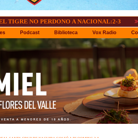
NO PERDONO A NACIONAL:2-3
GV-SAN J
es
Podcast
Biblioteca
Vox Radio
Co