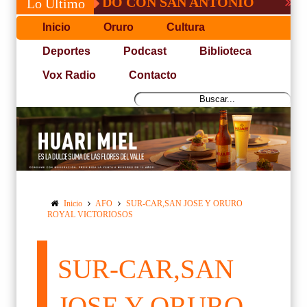
É, NO PUDO CON SAN ANTONIO
COPA PA
Lo Último
Inicio
Oruro
Cultura
Deportes
Podcast
Biblioteca
Vox Radio
Contacto
Inicio
AFO
SUR-CAR,SAN JOSE Y ORURO
ROYAL VICTORIOSOS
SUR-CAR,SAN
JOSE Y ORURO