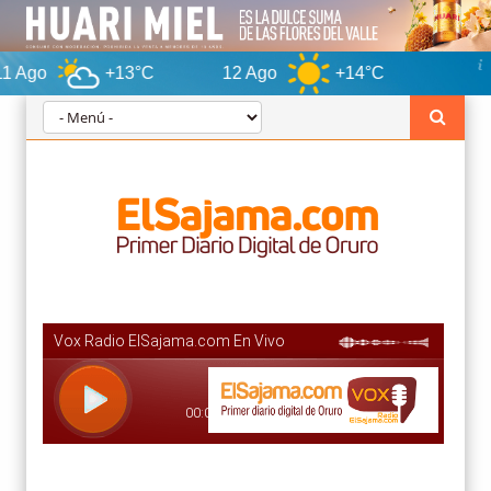
+13°C
12 Ago
+14°C
Oruro