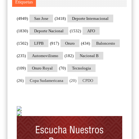
Etiquetas
(4949)
San Jose
(3418)
Deporte Internacional
(1830)
Deporte Nacional
(1532)
AFO
(1502)
LFPB
(917)
Oruro
(434)
Baloncesto
(235)
Automovilismo
(182)
Nacional B
(109)
Oruro Royal
(70)
Tecnologia
(26)
Copa Sudamericana
(20)
CPDO