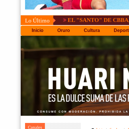
EL "SANTO" DE CBBA, DERROTA 
Lo Último
Inicio
Oruro
Cultura
Deport
Canales