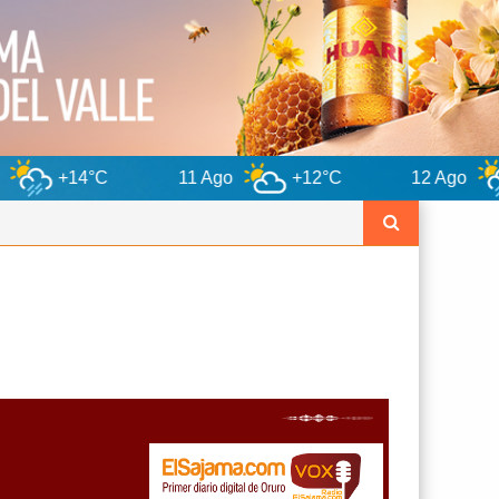
11 Ago
+12°C
12 Ago
+13°C