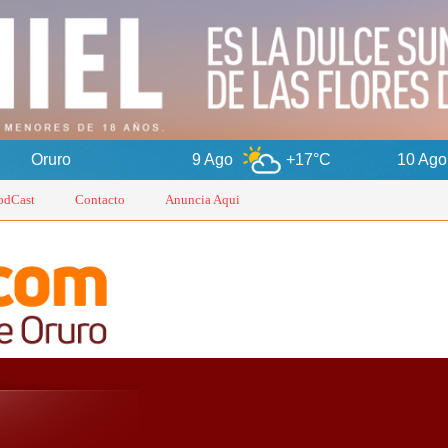
9 Ago
+17°C
10 Ago
+14°C
odCast
Contacto
Anuncia Aqui