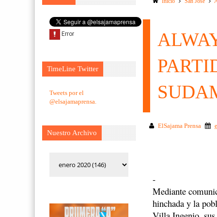
Inicio
San Jose
ALWAY
PARTI
TimeLine Twitter
SUDAM
Tweets por el
@elsajamaprensa.
ElSajama Prensa
Nuestro Archivo
-
Mediante comunica
hinchada y la pobl
Villa Ingenio, su