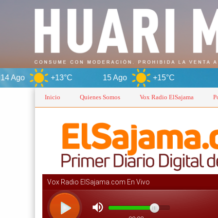
3°C
15 Ago
+15°C
Oruro
Inicio
Quienes Somos
Vox Radio ElSajama
P