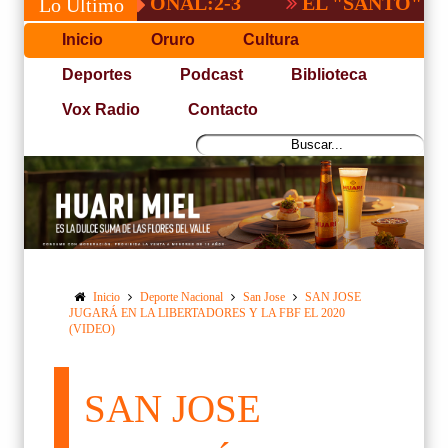
A NACIONAL:2-3
EL "SANTO" DE CBBA,
Lo Último
Inicio
Oruro
Cultura
Deportes
Podcast
Biblioteca
Vox Radio
Contacto
Inicio
Deporte Nacional
San Jose
SAN JOSE
JUGARÁ EN LA LIBERTADORES Y LA FBF EL 2020
(VIDEO)
SAN JOSE