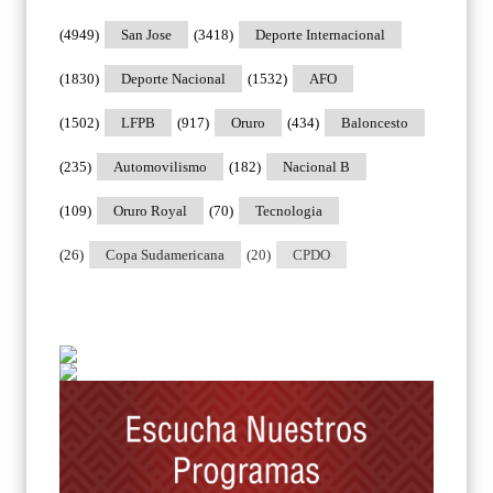
(4949)
San Jose
(3418)
Deporte Internacional
(1830)
Deporte Nacional
(1532)
AFO
(1502)
LFPB
(917)
Oruro
(434)
Baloncesto
(235)
Automovilismo
(182)
Nacional B
(109)
Oruro Royal
(70)
Tecnologia
(26)
Copa Sudamericana
(20)
CPDO