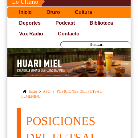
Lo Último
Inicio
Oruro
Cultura
Deportes
Podcast
Biblioteca
Vox Radio
Contacto
Inicio
AFO
POSICIONES DEL FUTSAL
FEMENINO
POSICIONES
DEL FUTSAL