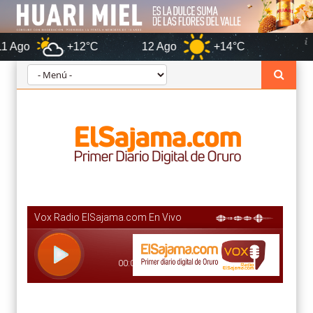
+12°C
12 Ago
+14°C
Oruro