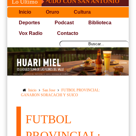
OSÉ, NO PUDO CON SAN ANTONIO
COPA
Lo Último
Inicio
Oruro
Cultura
Deportes
Podcast
Biblioteca
Vox Radio
Contacto
Inicio
San Jose
FUTBOL PROVINCIAL:
GANARON SORACACHI Y SUICO
FUTBOL
PROVINCIAL: