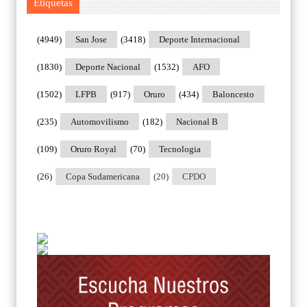
Etiquetas
(4949)
San Jose
(3418)
Deporte Internacional
(1830)
Deporte Nacional
(1532)
AFO
(1502)
LFPB
(917)
Oruro
(434)
Baloncesto
(235)
Automovilismo
(182)
Nacional B
(109)
Oruro Royal
(70)
Tecnologia
(26)
Copa Sudamericana
(20)
CPDO