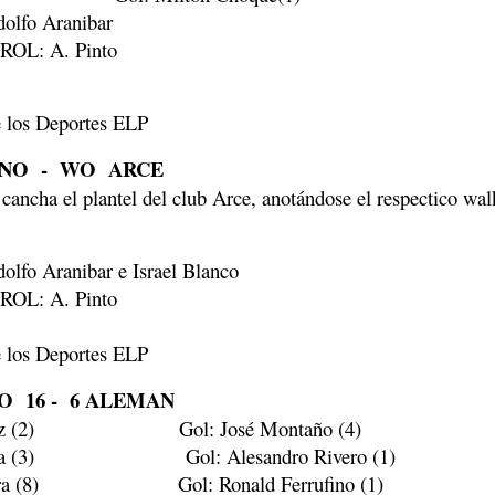
olfo Aranibar
OL: A. Pinto
e los Deportes ELP
NO
-
WO
ARCE
cancha el plantel del club Arce, anotándose el respectico wal
lfo Aranibar e Israel Blanco
OL: A. Pinto
e los Deportes ELP
O
16 -
6 ALEMAN
z (2)
Gol: José Montaño (4)
a (3)
Gol: Alesandro Rivero (1)
a (8)
Gol: Ronald Ferrufino (1)