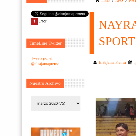
Inicio
AFO
NAY
NAYRA
SPORT
TimeLine Twitter
Tweets por el
ElSajama Prensa
@elsajamaprensa.
Nuestro Archivo