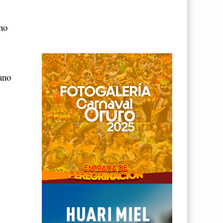
.
uno
ano