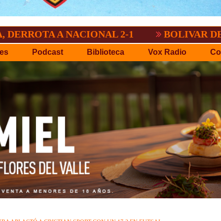
 A NACIONAL 2-1
BOLIVAR DEMOSTRO Q
es
Podcast
Biblioteca
Vox Radio
Co