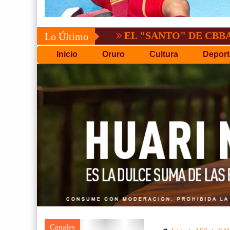
EL "SANTO" DE CBBA, DERROTA
Lo Último
Inicio
Oruro
Cultura
Deport
Canales